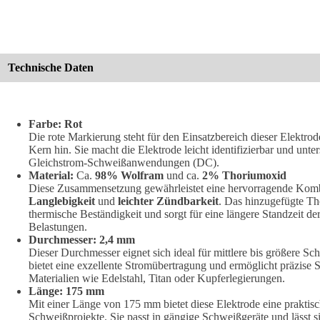
Technische Daten
Farbe:
Rot
Die rote Markierung steht für den Einsatzbereich dieser Elektro
Kern hin. Sie macht die Elektrode leicht identifizierbar und unters
Gleichstrom-Schweißanwendungen (DC).
Material:
Ca.
98% Wolfram
und ca.
2% Thoriumoxid
Diese Zusammensetzung gewährleistet eine hervorragende Kom
Langlebigkeit
und
leichter Zündbarkeit
. Das hinzugefügte Th
thermische Beständigkeit und sorgt für eine längere Standzeit der
Belastungen.
Durchmesser:
2,4 mm
Dieser Durchmesser eignet sich ideal für mittlere bis größere 
bietet eine exzellente Stromübertragung und ermöglicht präzise 
Materialien wie Edelstahl, Titan oder Kupferlegierungen.
Länge:
175 mm
Mit einer Länge von 175 mm bietet diese Elektrode eine praktis
Schweißprojekte. Sie passt in gängige Schweißgeräte und lässt s