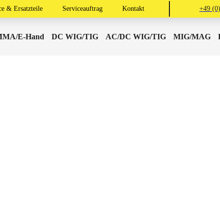
 ROT WT20 Ø 2,4 mm
ce & Ersatzteile
Serviceauftrag
Kontakt
+49 (0
MA/E-Hand
DC WIG/TIG
AC/DC WIG/TIG
MIG/MAG