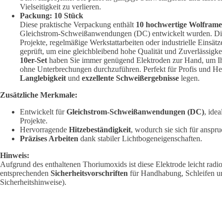
Vielseitigkeit zu verlieren.
Packung: 10 Stück
Diese praktische Verpackung enthält
10 hochwertige Wolframe
Gleichstrom-Schweißanwendungen (DC) entwickelt wurden. Die M
Projekte, regelmäßige Werkstattarbeiten oder industrielle Einsätz
geprüft, um eine gleichbleibend hohe Qualität und Zuverlässigke
10er-Set
haben Sie immer genügend Elektroden zur Hand, um Ihr
ohne Unterbrechungen durchzuführen. Perfekt für Profis und He
Langlebigkeit
und
exzellente Schweißergebnisse
legen.
Zusätzliche Merkmale:
Entwickelt für
Gleichstrom-Schweißanwendungen (DC)
, idea
Projekte.
Hervorragende
Hitzebeständigkeit
, wodurch sie sich für anspr
Präzises Arbeiten
dank stabiler Lichtbogeneigenschaften.
Hinweis:
Aufgrund des enthaltenen Thoriumoxids ist diese Elektrode leicht radioa
entsprechenden
Sicherheitsvorschriften
für Handhabung, Schleifen u
Sicherheitshinweise).