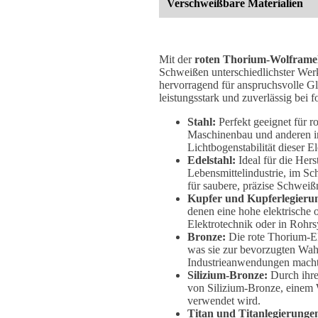
Verschweißbare Materialien
Mit der
roten Thorium-Wolframe
Schweißen unterschiedlichster Werks
hervorragend für anspruchsvolle G
leistungsstark und zuverlässig bei 
Stahl:
Perfekt geeignet für 
Maschinenbau und anderen ind
Lichtbogenstabilität dieser E
Edelstahl:
Ideal für die Hers
Lebensmittelindustrie, im Sch
für saubere, präzise Schwei
Kupfer und Kupferlegieru
denen eine hohe elektrische o
Elektrotechnik oder in Rohr
Bronze:
Die rote Thorium-Ele
was sie zur bevorzugten Wahl
Industrieanwendungen macht
Silizium-Bronze:
Durch ihre 
von Silizium-Bronze, einem W
verwendet wird.
Titan und Titanlegierunge