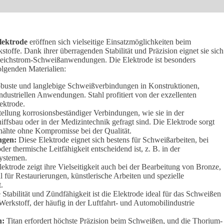
lektrode
eröffnen sich vielseitige Einsatzmöglichkeiten beim
toffe. Dank ihrer überragenden Stabilität und Präzision eignet sie sich
leichstrom-Schweißanwendungen. Die Elektrode ist besonders
folgenden Materialien:
robuste und langlebige Schweißverbindungen in Konstruktionen,
ustriellen Anwendungen. Stahl profitiert von der exzellenten
lektrode.
tellung korrosionsbeständiger Verbindungen, wie sie in der
iffsbau oder in der Medizintechnik gefragt sind. Die Elektrode sorgt
ßnähte ohne Kompromisse bei der Qualität.
ngen:
Diese Elektrode eignet sich bestens für Schweißarbeiten, bei
der thermische Leitfähigkeit entscheidend ist, z. B. in der
systemen.
ktrode zeigt ihre Vielseitigkeit auch bei der Bearbeitung von Bronze,
 für Restaurierungen, künstlerische Arbeiten und spezielle
.
Stabilität und Zündfähigkeit ist die Elektrode ideal für das Schweißen
erkstoff, der häufig in der Luftfahrt- und Automobilindustrie
n:
Titan erfordert höchste Präzision beim Schweißen, und die Thorium-