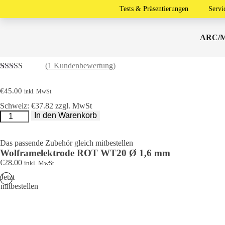
Startseite
/
Schweißzusätze
/
Wolframelektroden
/ Wolframelektrode
Tests & Präsentierungen
Servi
ARC/M
Wolframelektrode ROT WT20 Ø 2,4 mm
(
1
Kundenbewertung)
Bewertet mit
1
5.00
von 5,
€
45.00
inkl. MwSt
basierend auf
Kundenbewertung
Schweiz: €37.82 zzgl. MwSt
Wolframelektrode
In den Warenkorb
ROT
WT20
Ø
2,4
Das passende Zubehör gleich mitbestellen
mm
Wolframelektrode ROT WT20 Ø 1,6 mm
Menge
€
28.00
inkl. MwSt
Jetzt
mitbestellen