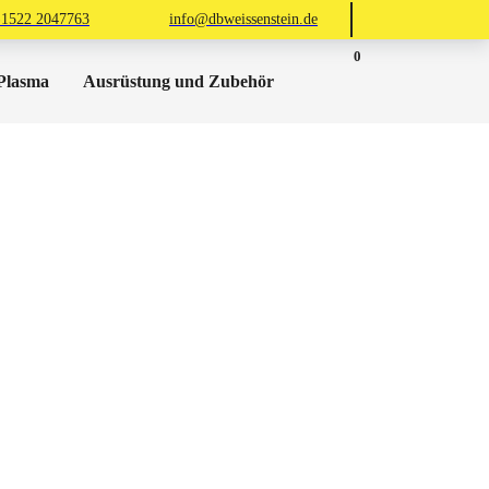
)1522 2047763
info@dbweissenstein.de
0
Plasma
Ausrüstung und Zubehör