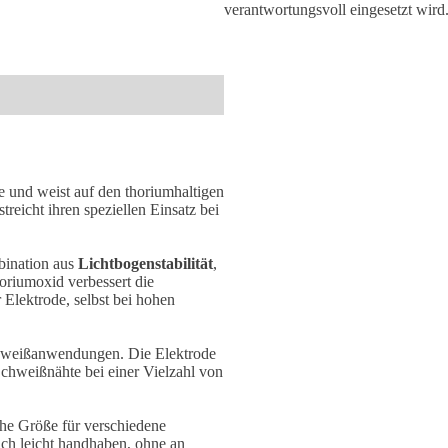
verantwortungsvoll eingesetzt wird
de und weist auf den thoriumhaltigen
treicht ihren speziellen Einsatz bei
bination aus
Lichtbogenstabilität
,
oriumoxid verbessert die
 Elektrode, selbst bei hohen
Schweißanwendungen. Die Elektrode
Schweißnähte bei einer Vielzahl von
che Größe für verschiedene
ich leicht handhaben, ohne an