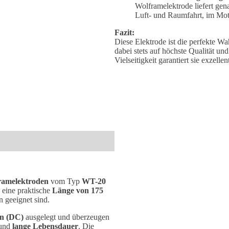
Wolframelektrode liefert gen
Luft- und Raumfahrt, im Mot
Fazit:
Diese Elektrode ist die perfekte Wa
dabei stets auf höchste Qualität un
Vielseitigkeit garantiert sie exzell
ramelektroden
vom Typ
WT-20
eine praktische
Länge von 175
n geeignet sind.
n (DC)
ausgelegt und überzeugen
und
lange Lebensdauer
. Die