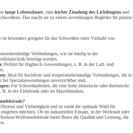
ine
lange Lebensdauer
, eine
leichte Zündung des Lichtbogens
und
hweißens. Das macht sie zu einem zuverlässigen Begleiter für präzise
.
ist besonders geeignet für das Schweißen einer Vielzahl von
osionsbeständige Verbindungen, wie sie häufig in der
edizintechnik benötigt werden.
n:
Perfekt für Hightech-Anwendungen, z. B. in der Luft- und
t.
en:
Ideal für hochfeste und temperaturbeständige Verbindungen, die in
er bei Spezialanwendungen unverzichtbar sind.
ngen:
Für Schweißarbeiten, die eine hohe elektrische oder thermische
z. B. in der Elektronik oder im Maschinenbau.
melektrode?
ffizienz und Vielseitigkeit und ist somit die optimale Wahl für
ingehen möchten. Ob im industriellen Einsatz, in der Werkstatt oder
 Thorium-Wolframelektrode bietet Ihnen die Qualität und Leistung, die
en.