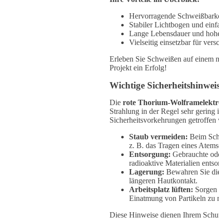
Hervorragende Schweißbarke
Stabiler Lichtbogen und ein
Lange Lebensdauer und hohe
Vielseitig einsetzbar für v
Erleben Sie Schweißen auf einem n
Projekt ein Erfolg!
Wichtige Sicherheitshinwei
Die
rote Thorium-Wolframelekt
Strahlung in der Regel sehr gering
Sicherheitsvorkehrungen getroffen
Staub vermeiden:
Beim Schl
z. B. das Tragen eines Atem
Entsorgung:
Gebrauchte oder
radioaktive Materialien ents
Lagerung:
Bewahren Sie die
längeren Hautkontakt.
Arbeitsplatz lüften:
Sorgen S
Einatmung von Partikeln zu 
Diese Hinweise dienen Ihrem Schutz 