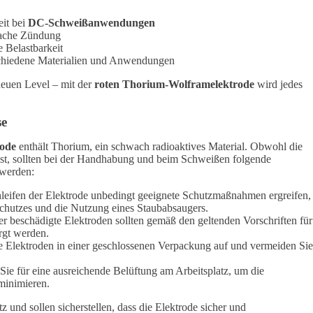
it bei
DC-Schweißanwendungen
fache Zündung
 Belastbarkeit
erschiedene Materialien und Anwendungen
euen Level – mit der
roten Thorium-Wolframelektrode
wird jedes
se
rode
enthält Thorium, ein schwach radioaktives Material. Obwohl die
 ist, sollten bei der Handhabung und beim Schweißen folgende
 werden:
eifen der Elektrode unbedingt geeignete Schutzmaßnahmen ergreifen,
schutzes und die Nutzung eines Staubabsaugers.
 beschädigte Elektroden sollten gemäß den geltenden Vorschriften für
orgt werden.
 Elektroden in einer geschlossenen Verpackung auf und vermeiden Sie
ie für eine ausreichende Belüftung am Arbeitsplatz, um die
minimieren.
und sollen sicherstellen, dass die Elektrode sicher und