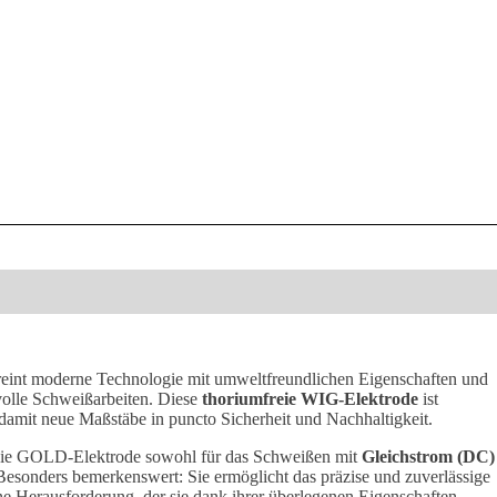
eint moderne Technologie mit umweltfreundlichen Eigenschaften und
svolle Schweißarbeiten. Diese
thoriumfreie WIG-Elektrode
ist
t damit neue Maßstäbe in puncto Sicherheit und Nachhaltigkeit.
ch die GOLD-Elektrode sowohl für das Schweißen mit
Gleichstrom (DC)
Besonders bemerkenswert: Sie ermöglicht das präzise und zuverlässige
 Herausforderung, der sie dank ihrer überlegenen Eigenschaften