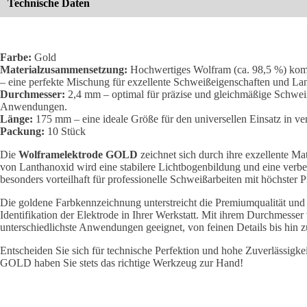
Technische Daten
Farbe:
Gold
Materialzusammensetzung:
Hochwertiges Wolfram (ca. 98,5 %) komb
– eine perfekte Mischung für exzellente Schweißeigenschaften und Lan
Durchmesser:
2,4 mm – optimal für präzise und gleichmäßige Schweiß
Anwendungen.
Länge:
175 mm – eine ideale Größe für den universellen Einsatz in v
Packung:
10 Stück
Die
Wolframelektrode GOLD
zeichnet sich durch ihre exzellente Mat
von Lanthanoxid wird eine stabilere Lichtbogenbildung und eine verbes
besonders vorteilhaft für professionelle Schweißarbeiten mit höchster P
Die goldene Farbkennzeichnung unterstreicht die Premiumqualität und e
Identifikation der Elektrode in Ihrer Werkstatt. Mit ihrem Durchmesser 
unterschiedlichste Anwendungen geeignet, von feinen Details bis hin 
Entscheiden Sie sich für technische Perfektion und hohe Zuverlässigke
GOLD haben Sie stets das richtige Werkzeug zur Hand!