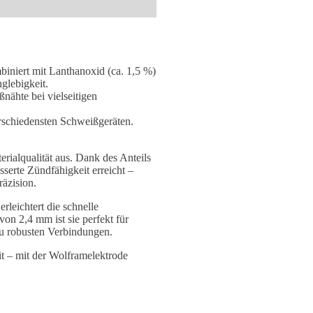
iniert mit Lanthanoxid (ca. 1,5 %)
glebigkeit.
nähte bei vielseitigen
erschiedensten Schweißgeräten.
erialqualität aus. Dank des Anteils
serte Zündfähigkeit erreicht –
räzision.
rleichtert die schnelle
von 2,4 mm ist sie perfekt für
zu robusten Verbindungen.
it – mit der Wolframelektrode