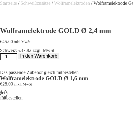
Startseite
/
Schweißzusätze
/
Wolframelektroden
/ Wolframelektrode 
Wolframelektrode GOLD Ø 2,4 mm
€
45.00
inkl. MwSt
Schweiz: €37.82 zzgl. MwSt
Wolframelektrode
In den Warenkorb
GOLD
Ø
2,4
mm
Das passende Zubehör gleich mitbestellen
Menge
Wolframelektrode GOLD Ø 1,6 mm
€
28.00
inkl. MwSt
Jetzt
mitbestellen