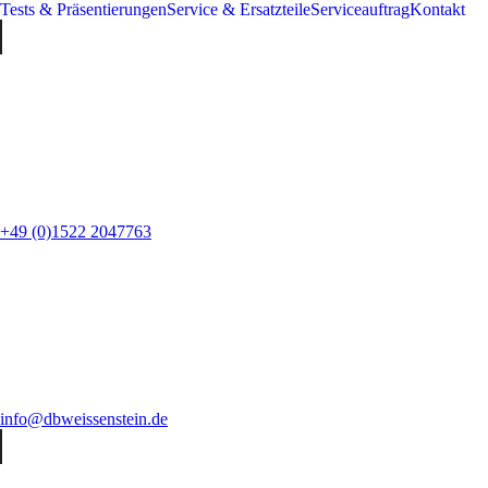
Tests & Präsentierungen
Service & Ersatzteile
Serviceauftrag
Kontakt
+49 (0)1522 2047763
info@dbweissenstein.de