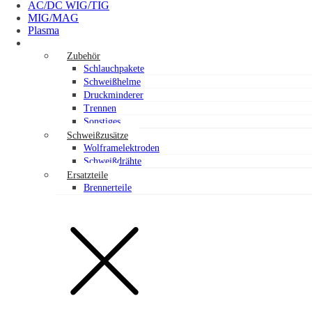
AC/DC WIG/TIG
MIG/MAG
Plasma
Ausrüstung und Zubehör
Zubehör
Schlauchpakete
Schweißhelme
Druckminderer
Trennen
Sonstiges
Schweißzusätze
Wolframelektroden
Schweißdrähte
Ersatzteile
Brennerteile