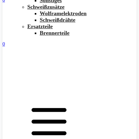
Sonstiges
Schweißzusätze
Wolframelektroden
Schweißdrähte
Ersatzteile
Brennerteile
0