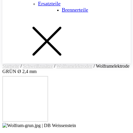
Ersatzteile
Brennerteile
Startseite
/
Schweißzusätze
/
Wolframelektroden
/ Wolframelektrode
GRÜN Ø 2,4 mm