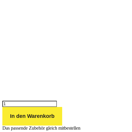
Wolframelektrode
GRÜN
Ø
In den Warenkorb
2,4
mm
Menge
Das passende Zubehör gleich mitbestellen