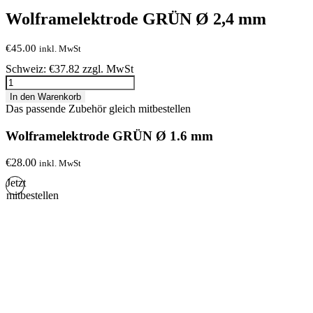
Wolframelektrode GRÜN Ø 2,4 mm
€
45.00
inkl. MwSt
Schweiz: €37.82 zzgl. MwSt
Wolframelektrode
GRÜN
In den Warenkorb
Ø
Das passende Zubehör gleich mitbestellen
2,4
mm
Menge
Wolframelektrode GRÜN Ø 1.6 mm
€
28.00
inkl. MwSt
Jetzt
mitbestellen