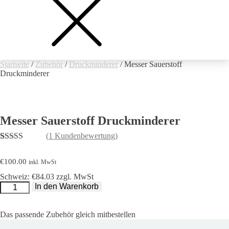
Startseite
/
Zubehör
/
Druckminderer
/ Messer Sauerstoff
Druckminderer
Messer Sauerstoff Druckminderer
(
1
Kundenbewertung)
Bewertet mit
1
5.00
von 5,
€
100.00
inkl. MwSt
basierend auf
Kundenbewertung
Schweiz: €84.03 zzgl. MwSt
Messer
In den Warenkorb
Sauerstoff
Druckminderer
Menge
Das passende Zubehör gleich mitbestellen