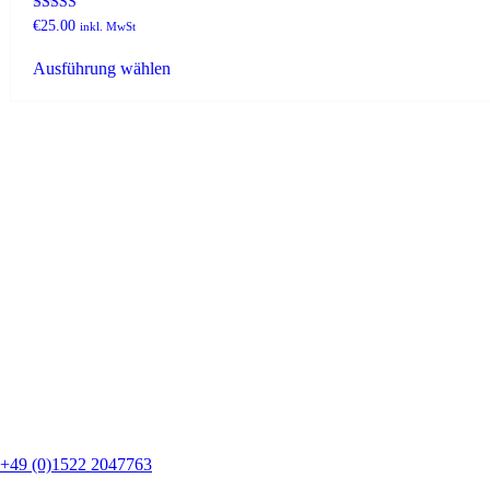
Bewertet mit
€
25.00
inkl. MwSt
5.00
Dieses
von 5
Ausführung wählen
Produkt
weist
mehrere
Varianten
auf.
Die
Optionen
können
auf
der
Produktseite
gewählt
werden
+49 (0)1522 2047763