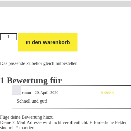
Messer
Sauerstoff
In den Warenkorb
Druckminderer
Menge
Das passende Zubehör gleich mitbestellen
1 Bewertung für
Hartmut
–
20. April, 2020
Bewertet mit
Schnell und gut!
5
von 5
Füge deine Bewertung hinzu
Deine E-Mail-Adresse wird nicht veröffentlicht.
Erforderliche Felder
sind mit
*
markiert