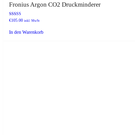
Fronius Argon CO2 Druckminderer
Bewertet mit
€
105.00
inkl. MwSt
5.00
von 5
In den Warenkorb