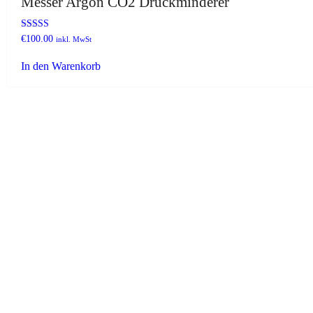
Messer Argon CO2 Druckminderer
Bewertet
€
100.00
inkl. MwSt
mit
4.82
In den Warenkorb
von 5