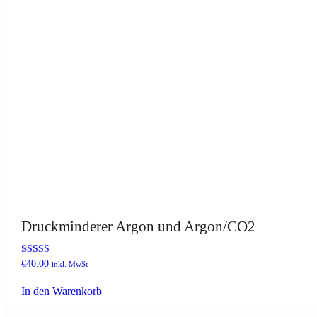
Druckminderer Argon und Argon/CO2
Bewertet
€
40.00
inkl. MwSt
mit
4.40
In den Warenkorb
von 5