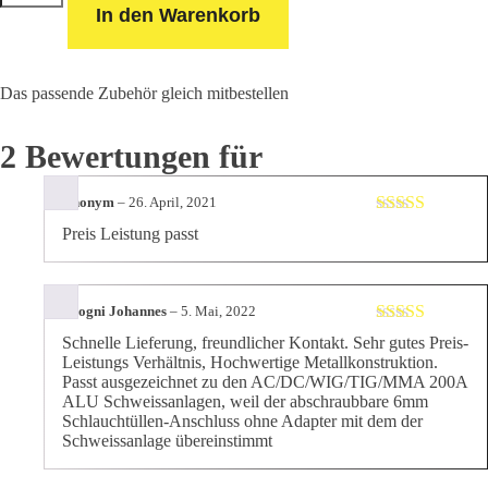
Argon
In den Warenkorb
CO2
Druckminderer
Menge
Das passende Zubehör gleich mitbestellen
2 Bewertungen für
Anonym
–
26. April, 2021
Bewertet mit
Preis Leistung passt
5
von 5
Brogni Johannes
–
5. Mai, 2022
Bewertet mit
Schnelle Lieferung, freundlicher Kontakt. Sehr gutes Preis-
5
von 5
Leistungs Verhältnis, Hochwertige Metallkonstruktion.
Passt ausgezeichnet zu den AC/DC/WIG/TIG/MMA 200A
ALU Schweissanlagen, weil der abschraubbare 6mm
Schlauchtüllen-Anschluss ohne Adapter mit dem der
Schweissanlage übereinstimmt