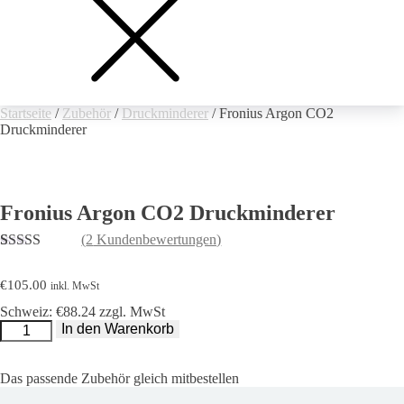
Startseite
/
Zubehör
/
Druckminderer
/ Fronius Argon CO2
Druckminderer
Fronius Argon CO2 Druckminderer
(
2
Kundenbewertungen)
Bewertet mit
2
5.00
von 5,
€
105.00
inkl. MwSt
basierend auf
Kundenbewertungen
Schweiz: €88.24 zzgl. MwSt
Fronius
In den Warenkorb
Argon
CO2
Druckminderer
Menge
Das passende Zubehör gleich mitbestellen