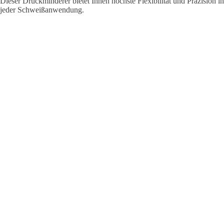
Dieser Druckminderer bietet Ihnen höchste Flexibilität und Präzision in
jeder Schweißanwendung.