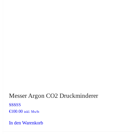
Messer Argon CO2 Druckminderer
Bewertet
€
100.00
inkl. MwSt
mit
4.82
In den Warenkorb
von 5