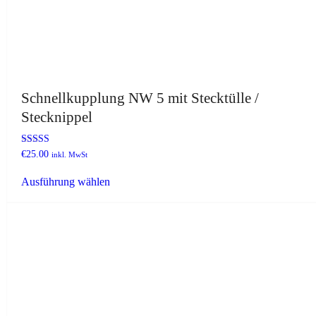
Schnellkupplung NW 5 mit Stecktülle /
Stecknippel
Bewertet mit
€
25.00
inkl. MwSt
5.00
Dieses
von 5
Ausführung wählen
Produkt
weist
mehrere
Varianten
auf.
Die
Optionen
können
auf
der
Produktseite