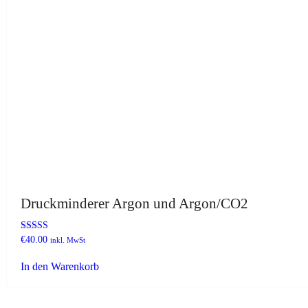
gewählt
werden
Druckminderer Argon und Argon/CO2
Bewertet
€
40.00
inkl. MwSt
mit
4.40
In den Warenkorb
von 5