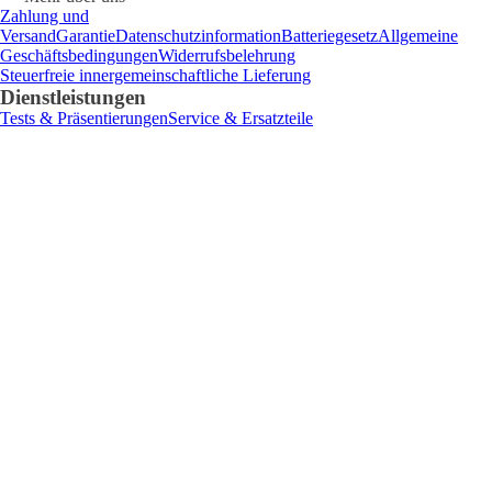
Zahlung und
Versand
Garantie
Datenschutzinformation
Batteriegesetz
Allgemeine
Geschäftsbedingungen
Widerrufsbelehrung
Steuerfreie innergemeinschaftliche Lieferung
Dienstleistungen
Tests & Präsentierungen
Service & Ersatzteile