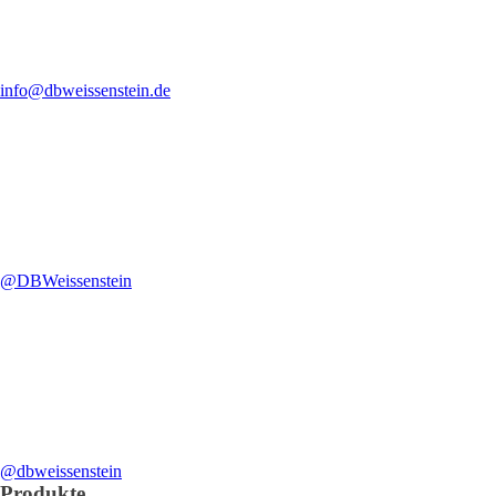
info@dbweissenstein.de
@DBWeissenstein
@dbweissenstein
Produkte