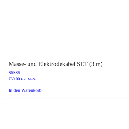
Masse- und Elektrodekabel SET (3 m)
Bewertet mit
€
60.00
inkl. MwSt
5.00
von 5
In den Warenkorb