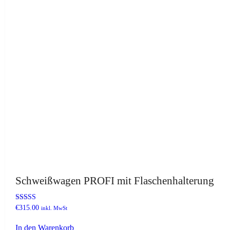
Schweißwagen PROFI mit Flaschenhalterung
Bewertet
€
315.00
inkl. MwSt
mit
3.00
In den Warenkorb
von 5