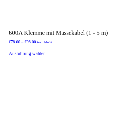
600A Klemme mit Massekabel (1 - 5 m)
€
78.00
–
€
98.00
inkl. MwSt
Dieses
Ausführung wählen
Produkt
weist
mehrere
Varianten
auf.
Die
Optionen
können
auf
der
Produktseite
gewählt
werden