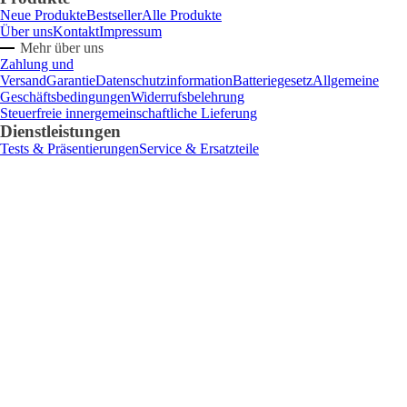
Neue Produkte
Bestseller
Alle Produkte
Über uns
Kontakt
Impressum
Mehr über uns
Zahlung und
Versand
Garantie
Datenschutzinformation
Batteriegesetz
Allgemeine
Geschäftsbedingungen
Widerrufsbelehrung
Steuerfreie innergemeinschaftliche Lieferung
Dienstleistungen
Tests & Präsentierungen
Service & Ersatzteile