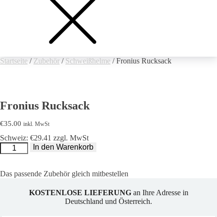
Startseite
/
Zubehör
/
Schweißhelme
/ Fronius Rucksack
Fronius Rucksack
€
35.00
inkl. MwSt
Schweiz: €29.41 zzgl. MwSt
Fronius
In den Warenkorb
Rucksack
Menge
Das passende Zubehör gleich mitbestellen
KOSTENLOSE LIEFERUNG
an Ihre Adresse in
Deutschland und Österreich.