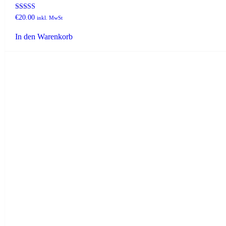
Bewertet
€
20.00
inkl. MwSt
mit
4.75
In den Warenkorb
von 5