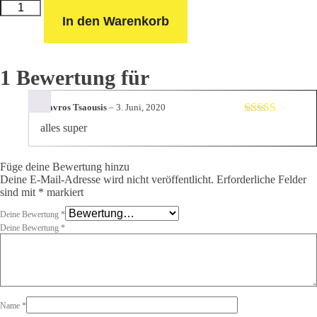
Masse-
und
In den Warenkorb
Elektrodekabel
SET
(3
m)
Menge
1 Bewertung für
Stavros Tsaousis
–
3. Juni, 2020
Bewertet mit
alles super
5
von 5
Füge deine Bewertung hinzu
Deine E-Mail-Adresse wird nicht veröffentlicht.
Erforderliche Felder
sind mit
*
markiert
Deine Bewertung
*
Deine Bewertung
*
Name
*