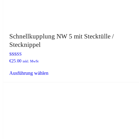
Schnellkupplung NW 5 mit Stecktülle /
Stecknippel
Bewertet mit
€
25.00
inkl. MwSt
5.00
Dieses
von 5
Ausführung wählen
Produkt
weist
mehrere
Varianten
auf.
Die
Optionen
können
auf
der
Produktseite
gewählt