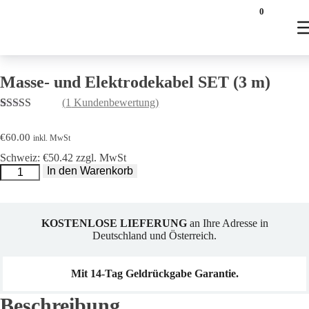
Startseite
/
Zubehör
/
Sonstiges
/ Masse- und Elektrodekabel SET (3
0
m)
Masse- und Elektrodekabel SET (3 m)
(
1
Kundenbewertung)
Bewertet mit
1
5.00
von 5,
€
60.00
inkl. MwSt
basierend auf
Kundenbewertung
Schweiz: €50.42 zzgl. MwSt
Masse-
In den Warenkorb
und
Elektrodekabel
SET
(3
m)
Menge
KOSTENLOSE LIEFERUNG
an Ihre Adresse in
Deutschland und Österreich.
Mit 14-Tag Geldrückgabe Garantie.
Beschreibung