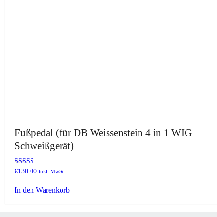
werden
Fußpedal (für DB Weissenstein 4 in 1 WIG
Schweißgerät)
Bewertet mit
€
130.00
inkl. MwSt
5.00
von 5
In den Warenkorb