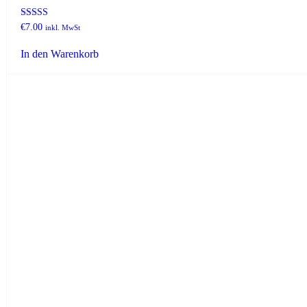
Bewertet mit
€
7.00
inkl. MwSt
5.00
von 5
In den Warenkorb