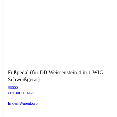
Fußpedal (für DB Weissenstein 4 in 1 WIG
Schweißgerät)
Bewertet mit
€
130.00
inkl. MwSt
5.00
von 5
In den Warenkorb