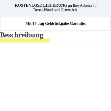
15
mm
KOSTENLOSE LIEFERUNG
an Ihre Adresse in
(Schlauchpaket
Deutschland und Österreich.
MB14,
MB15,
MB25)
Menge
Mit 14-Tag Geldrückgabe Garantie.
Beschreibung