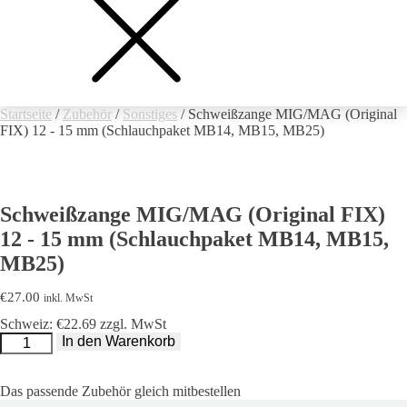
Startseite
/
Zubehör
/
Sonstiges
/ Schweißzange MIG/MAG (Original
FIX) 12 - 15 mm (Schlauchpaket MB14, MB15, MB25)
Schweißzange MIG/MAG (Original FIX)
12 - 15 mm (Schlauchpaket MB14, MB15,
MB25)
€
27.00
inkl. MwSt
Schweiz: €22.69 zzgl. MwSt
Schweißzange
In den Warenkorb
MIG/MAG
(Original
FIX)
12
Das passende Zubehör gleich mitbestellen
-