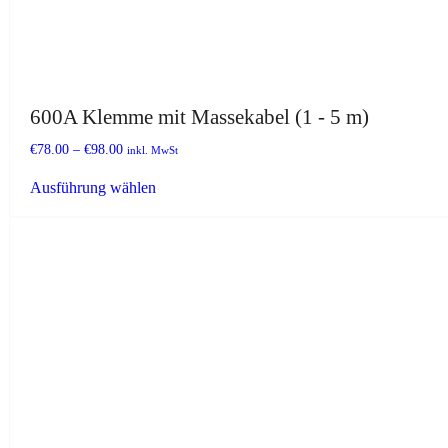
600A Klemme mit Massekabel (1 - 5 m)
€
78.00
–
€
98.00
inkl. MwSt
Dieses
Ausführung wählen
Produkt
weist
mehrere
Varianten
auf.
Die
Optionen
können
auf
der
Produktseite
gewählt
werden