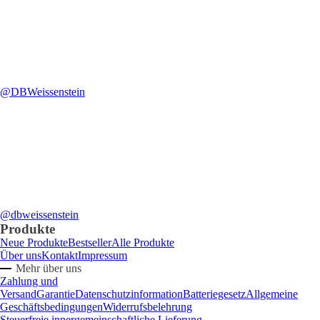
@DBWeissenstein
@dbweissenstein
Produkte
Neue Produkte
Bestseller
Alle Produkte
Über uns
Kontakt
Impressum
Mehr über uns
Zahlung und
Versand
Garantie
Datenschutzinformation
Batteriegesetz
Allgemeine
Geschäftsbedingungen
Widerrufsbelehrung
Steuerfreie innergemeinschaftliche Lieferung