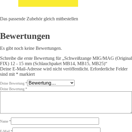
FIX)
12
-
15
mm
Das passende Zubehör gleich mitbestellen
(Schlauchpaket
MB14,
MB15,
MB25)
Bewertungen
Menge
Es gibt noch keine Bewertungen.
Schreibe die erste Bewertung für „Schweißzange MIG/MAG (Original
FIX) 12 - 15 mm (Schlauchpaket MB14, MB15, MB25)“
Deine E-Mail-Adresse wird nicht veröffentlicht.
Erforderliche Felder
sind mit
*
markiert
Deine Bewertung
*
Deine Bewertung
*
Name
*
E-Mail
*