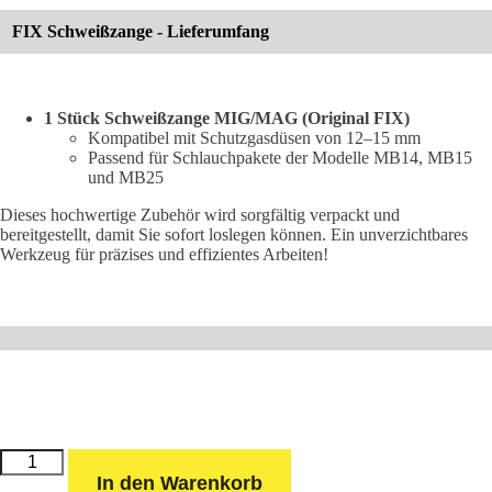
FIX Schweißzange - Lieferumfang
1 Stück Schweißzange MIG/MAG (Original FIX)
Kompatibel mit Schutzgasdüsen von 12–15 mm
Passend für Schlauchpakete der Modelle MB14, MB15
und MB25
Dieses hochwertige Zubehör wird sorgfältig verpackt und
bereitgestellt, damit Sie sofort loslegen können. Ein unverzichtbares
Werkzeug für präzises und effizientes Arbeiten!
Schweißzange
MIG/MAG
In den Warenkorb
(Original