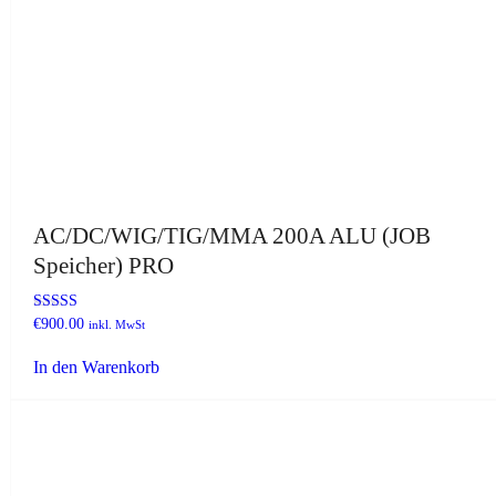
AC/DC/WIG/TIG/MMA 200A ALU (JOB
Speicher) PRO
Bewertet mit
€
900.00
inkl. MwSt
5.00
von 5
In den Warenkorb