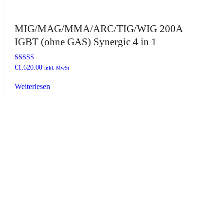
MIG/MAG/MMA/ARC/TIG/WIG 200A
IGBT (ohne GAS) Synergic 4 in 1
Bewertet mit
€
1,620.00
inkl. MwSt
5.00
von 5
Weiterlesen