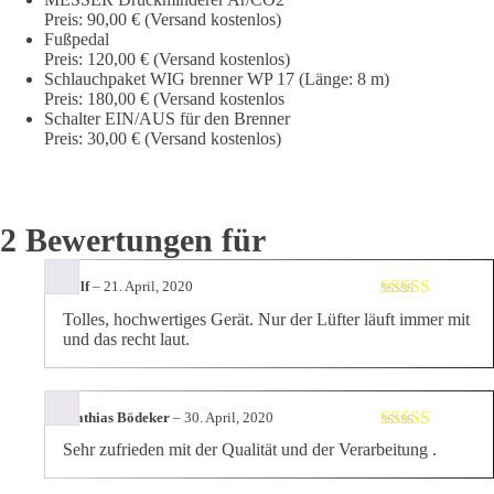
Preis: 90,00 € (Versand kostenlos)
Fußpedal
Preis: 120,00 € (Versand kostenlos)
Schlauchpaket WIG brenner WP 17 (Länge: 8 m)
Preis: 180,00 € (Versand kostenlos
Schalter EIN/AUS für den Brenner
Preis: 30,00 € (Versand kostenlos)
2 Bewertungen für
Ralf
–
21. April, 2020
Bewertet
Tolles, hochwertiges Gerät. Nur der Lüfter läuft immer mit
mit
4
von
und das recht laut.
5
Mathias Bödeker
–
30. April, 2020
Bewertet mit
Sehr zufrieden mit der Qualität und der Verarbeitung .
5
von 5