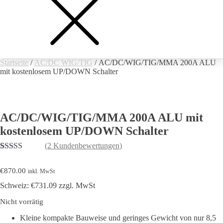
Startseite
/
AC/DC WIG/TIG
/ AC/DC/WIG/TIG/MMA 200A ALU
mit kostenlosem UP/DOWN Schalter
AC/DC/WIG/TIG/MMA 200A ALU mit
kostenlosem UP/DOWN Schalter
(
2
Kundenbewertungen)
Bewertet
2
mit
4.50
€
870.00
inkl. MwSt
von 5,
basierend
Schweiz: €731.09 zzgl. MwSt
auf
Kundenbewertungen
Nicht vorrätig
Kleine kompakte Bauweise und geringes Gewicht von nur 8,5