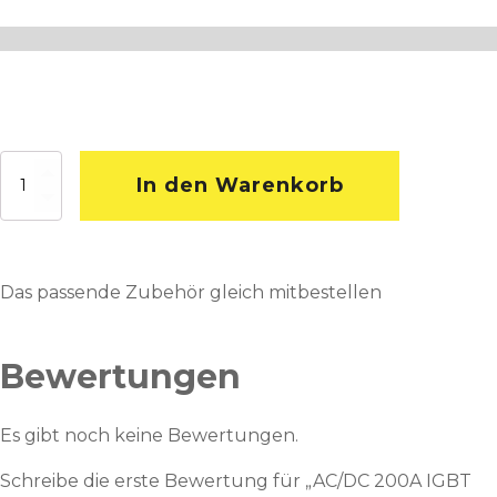
AC/DC
In den Warenkorb
200A
IGBT
WIG/TIG
Pulse
HF
Das passende Zubehör gleich mitbestellen
MMA
Menge
Bewertungen
Es gibt noch keine Bewertungen.
Schreibe die erste Bewertung für „AC/DC 200A IGBT