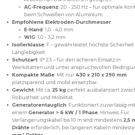
AC-Frequenz
: 20 - 250 Hz – für optimale Kon
beim Schweißen von Aluminium.
Empfohlene Elektroden-Durchmesser
:
E-Hand
: 1,0 - 4,0 mm
WIG
: 1,0 - 3,2 mm
Isolierklasse
: F – gewährleistet höchste Sicherhei
Langlebigkeit.
Schutzart
: IP 23 – für den sicheren Einsatz in
Werkstätten und unter anspruchsvollen Bedingu
Kompakte Maße
: Mit nur
430 x 210 x 290 mm
platzsparend und mobil einsetzbar.
Gewicht
: Mit ca.
25 kg
perfekt ausbalanciert zwis
Robustheit und Mobilität.
Generatorentauglich
: Funktioniert zuverlässig mi
einem
Generator > 6 kW / 1 Phase
. Hinweis: Für
Verlängerungskabel bis 10 m sind mindestens
2,5
Drähte
erforderlich, bei längeren Kabeln mindest