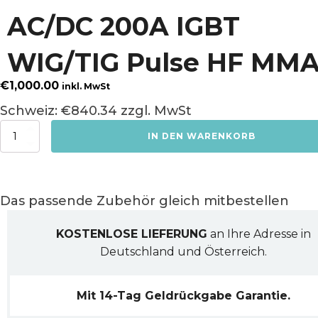
AC/DC 200A IGBT
WIG/TIG Pulse HF MM
€
1,000.00
inkl. MwSt
Schweiz: €840.34 zzgl. MwSt
AC/DC
IN DEN WARENKORB
200A
IGBT
WIG/TIG
Pulse
HF
Das passende Zubehör gleich mitbestellen
MMA
Menge
KOSTENLOSE LIEFERUNG
an Ihre Adresse in
Deutschland und Österreich.
Mit 14-Tag Geldrückgabe Garantie.