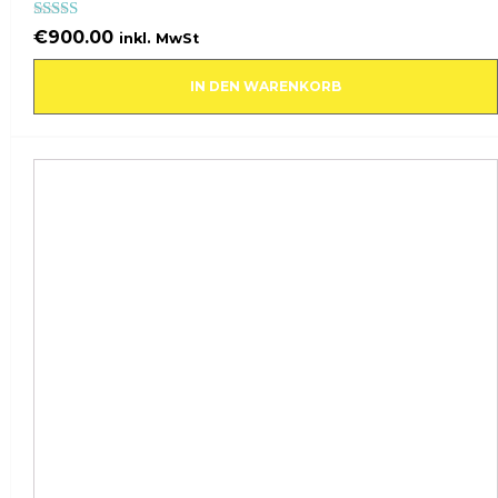
Bewertet mit
€
900.00
inkl. MwSt
5.00
von 5
IN DEN WARENKORB