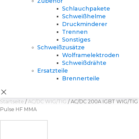
Zubehör
Schlauchpakete
Schweißhelme
Druckminderer
Trennen
Sonstiges
Schweißzusätze
Wolframelektroden
Schweißdrähte
Ersatzteile
Brennerteile
Startseite
/
AC/DC WIG/TIG
/ AC/DC 200A IGBT WIG/TIG
Pulse HF MMA