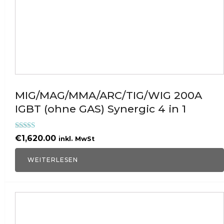
MIG/MAG/MMA/ARC/TIG/WIG 200A
IGBT (ohne GAS) Synergic 4 in 1
Bewertet mit
€
1,620.00
inkl. MwSt
5.00
von 5
WEITERLESEN