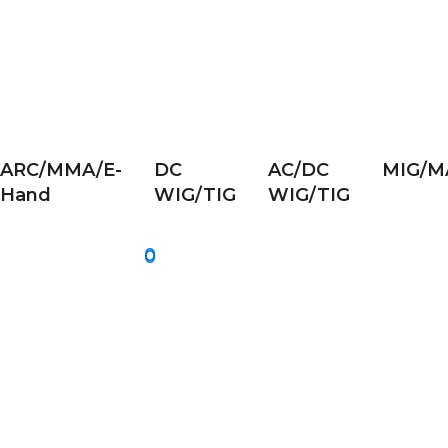
ARC/MMA/E-
DC
AC/DC
MIG/M
Hand
WIG/TIG
WIG/TIG
0
0