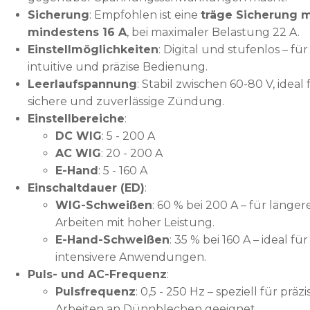
Sicherung
: Empfohlen ist eine
träge Sicherung m
mindestens 16 A
, bei maximaler Belastung 22 A.
Einstellmöglichkeiten
: Digital und stufenlos – für
intuitive und präzise Bedienung.
Leerlaufspannung
: Stabil zwischen 60-80 V, ideal 
sichere und zuverlässige Zündung.
Einstellbereiche
:
DC WIG
: 5 - 200 A
AC WIG
: 20 - 200 A
E-Hand
: 5 - 160 A
Einschaltdauer (ED)
:
WIG-Schweißen
: 60 % bei 200 A – für länger
Arbeiten mit hoher Leistung.
E-Hand-Schweißen
: 35 % bei 160 A – ideal für
intensivere Anwendungen.
Puls- und AC-Frequenz
:
Pulsfrequenz
: 0,5 - 250 Hz – speziell für präzi
Arbeiten an Dünnblechen geeignet.