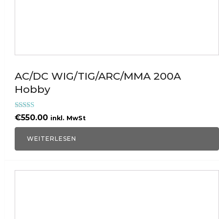
AC/DC WIG/TIG/ARC/MMA 200A
Hobby
Bewertet mit
€
550.00
inkl. MwSt
5.00
von 5
WEITERLESEN