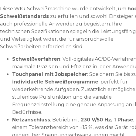
Diese WIG-Schweißmaschine wurde entwickelt, um
hö
Schweißstandards
zu erfüllen und sowohl Einsteiger a
auch professionelle Anwender zu begeistern. Ihre
technischen Spezifikationen spiegeln die Leistungsfähig
und Vielseitigkeit wider, die für anspruchsvolle
Schweißarbeiten erforderlich sind:
Schweißverfahren
: Voll-digitales AC/DC-Verfahren
maximale Präzision und Effizienz in jeder Anwend
Touchpanel mit Jobspeicher
: Speichern Sie bis 
individuelle Schweißprogramme
, perfekt für
wiederkehrende Aufgaben. Zusätzlich ermögliche
stufenlose Pulsfunktion und die variable
Frequenzeinstellung eine genaue Anpassung an I
Bedürfnisse.
Netzanschluss
: Betrieb mit
230 V/50 Hz, 1 Phase
,
einem Toleranzbereich von ±15 %, was das Gerät ro
gegenüber Spannungsschwankungen macht.