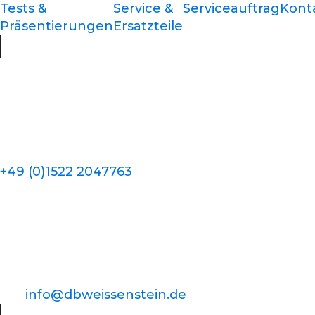
Tests &
Service &
Serviceauftrag
Kont
Präsentierungen
Ersatzteile
+49 (0)1522 2047763
info@dbweissenstein.de