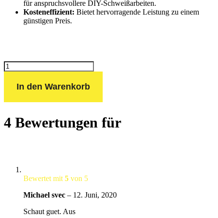
für anspruchsvollere DIY-Schweißarbeiten.
Kosteneffizient:
Bietet hervorragende Leistung zu einem
günstigen Preis.
Elektroden
Schweißgerät
MINI
In den Warenkorb
ARC
MMA
E-
Hand
160A
4 Bewertungen für
Menge
Bewertet mit
5
von 5
Michael svec
–
12. Juni, 2020
Schaut guet. Aus