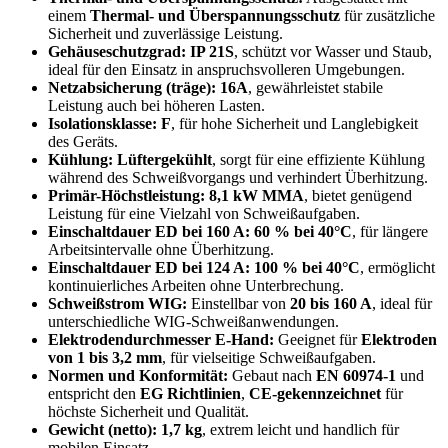
einem
Thermal- und Überspannungsschutz
für zusätzliche
Sicherheit und zuverlässige Leistung.
Gehäuseschutzgrad:
IP 21S
, schützt vor Wasser und Staub,
ideal für den Einsatz in anspruchsvolleren Umgebungen.
Netzabsicherung (träge):
16A
, gewährleistet stabile
Leistung auch bei höheren Lasten.
Isolationsklasse:
F
, für hohe Sicherheit und Langlebigkeit
des Geräts.
Kühlung:
Lüftergekühlt
, sorgt für eine effiziente Kühlung
während des Schweißvorgangs und verhindert Überhitzung.
Primär-Höchstleistung:
8,1 kW MMA
, bietet genügend
Leistung für eine Vielzahl von Schweißaufgaben.
Einschaltdauer ED bei 160 A:
60 % bei 40°C
, für längere
Arbeitsintervalle ohne Überhitzung.
Einschaltdauer ED bei 124 A:
100 % bei 40°C
, ermöglicht
kontinuierliches Arbeiten ohne Unterbrechung.
Schweißstrom WIG:
Einstellbar von
20 bis 160 A
, ideal für
unterschiedliche WIG-Schweißanwendungen.
Elektrodendurchmesser E-Hand:
Geeignet für
Elektroden
von 1 bis 3,2 mm
, für vielseitige Schweißaufgaben.
Normen und Konformität:
Gebaut nach
EN 60974-1
und
entspricht den
EG Richtlinien
,
CE-gekennzeichnet
für
höchste Sicherheit und Qualität.
Gewicht (netto):
1,7 kg
, extrem leicht und handlich für
mobilen Einsatz.