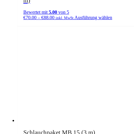
m)
Bewertet mit
5.00
von 5
Dieses
€
70.00
–
€
88.00
Ausführung wählen
inkl. MwSt
Produkt
weist
mehrere
Varianten
auf.
Die
Optionen
können
auf
der
Produktseit
gewählt
werden
Schlauchpaket MB 15 (3 m)