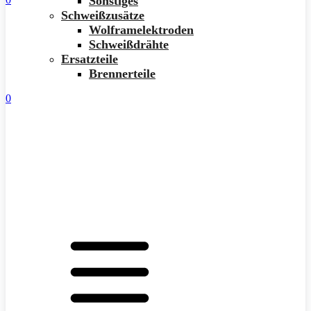
Sonstiges
Schweißzusätze
Wolframelektroden
Schweißdrähte
Ersatzteile
Brennerteile
0