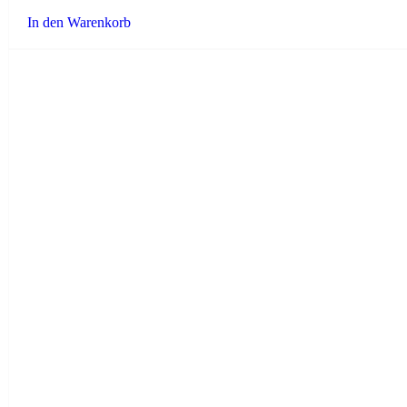
3.67
In den Warenkorb
von 5