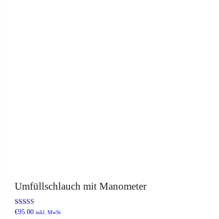
Umfüllschlauch mit Manometer
Bewertet
€
95.00
inkl. MwSt
mit