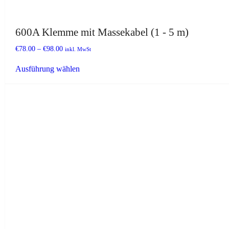
600A Klemme mit Massekabel (1 - 5 m)
€
78.00
–
€
98.00
inkl. MwSt
Dieses
Ausführung wählen
Produkt
weist
mehrere
Varianten
auf.
Die
Optionen
können
auf
der
Produktseite
gewählt
werden