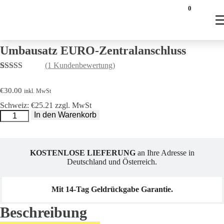
Startseite
/
Zubehör
/
Sonstiges
/ Umbausatz EURO-Zentralanschluss
0
Umbausatz EURO-Zentralanschluss
(
1
Kundenbewertung)
Bewertet mit
1
5.00
von 5,
€
30.00
inkl. MwSt
basierend auf
Kundenbewertung
Schweiz: €25.21 zzgl. MwSt
Umbausatz
In den Warenkorb
EURO-
Zentralanschluss
Menge
KOSTENLOSE LIEFERUNG
an Ihre Adresse in
Deutschland und Österreich.
Mit 14-Tag Geldrückgabe Garantie.
Beschreibung