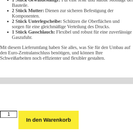
Bauteile.
2 Stück Mutter:
Dienen zur sicheren Befestigung der
Komponenten.
2 Stück Unterlegscheibe:
Schützen die Oberflächen und
sorgen für eine gleichmäßige Verteilung des Drucks.
1 Stück Gasschlauch:
Flexibel und robust für eine zuverlässige
Gaszufuhr.
Mit diesem Lieferumfang haben Sie alles, was Sie für den Umbau auf
den Euro-Zentralanschluss benötigen, und können Ihre
Schweißarbeiten noch effizienter und flexibler gestalten.
Umbausatz
EURO-
In den Warenkorb
Zentralanschluss
Menge