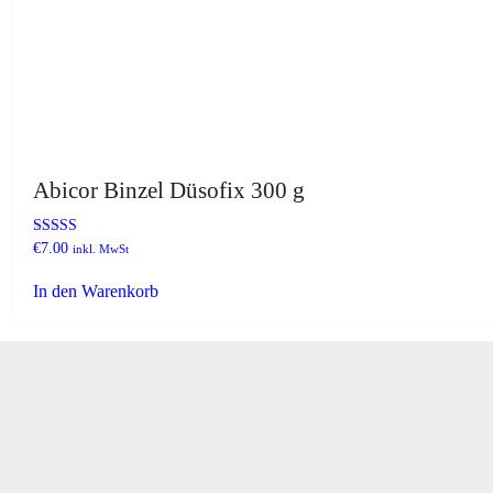
Abicor Binzel Düsofix 300 g
Bewertet mit
€
7.00
inkl. MwSt
5.00
von 5
In den Warenkorb