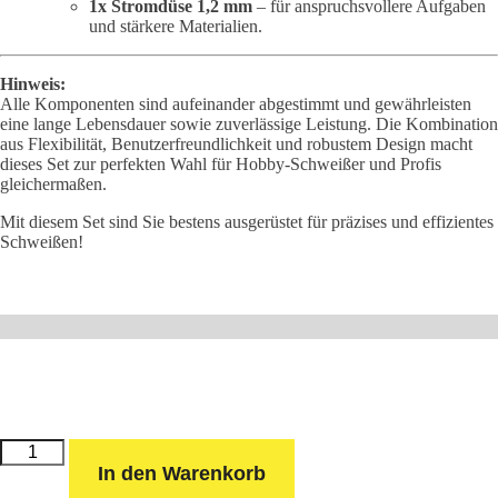
1x Stromdüse 1,2 mm
– für anspruchsvollere Aufgaben
und stärkere Materialien.
Hinweis:
Alle Komponenten sind aufeinander abgestimmt und gewährleisten
eine lange Lebensdauer sowie zuverlässige Leistung. Die Kombination
aus Flexibilität, Benutzerfreundlichkeit und robustem Design macht
dieses Set zur perfekten Wahl für Hobby-Schweißer und Profis
gleichermaßen.
Mit diesem Set sind Sie bestens ausgerüstet für präzises und effizientes
Schweißen!
Schlauchpaket
MB
In den Warenkorb
25
(4