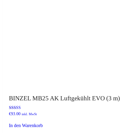
BINZEL MB25 AK Luftgekühlt EVO (3 m)
Bewertet mit
€
93.00
inkl. MwSt
5.00
von 5
In den Warenkorb