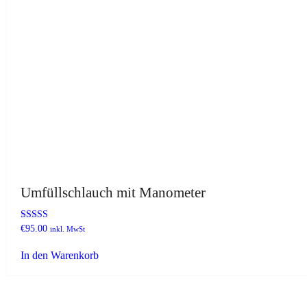
Umfüllschlauch mit Manometer
Bewertet
€
95.00
inkl. MwSt
mit
3.67
In den Warenkorb
von 5