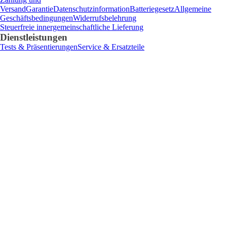
Versand
Garantie
Datenschutzinformation
Batteriegesetz
Allgemeine
Geschäftsbedingungen
Widerrufsbelehrung
Steuerfreie innergemeinschaftliche Lieferung
Dienstleistungen
Tests & Präsentierungen
Service & Ersatzteile