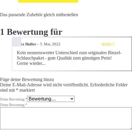
m)
Menge
Das passende Zubehör gleich mitbestellen
1 Bewertung für
Alex Huller
–
5. Mai, 2022
Bewertet mit
Kein nennenswerter Unterschied zum originalen Binzel-
5
von 5
Schlauchpaket - gute Qualität zum günstigen Preis!
Gerne wieder...
Füge deine Bewertung hinzu
Deine E-Mail-Adresse wird nicht veröffentlicht.
Erforderliche Felder
sind mit
*
markiert
Deine Bewertung
*
Deine Bewertung
*