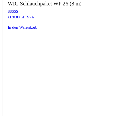
WIG Schlauchpaket WP 26 (8 m)
Bewertet mit
€
130.00
inkl. MwSt
5.00
von 5
In den Warenkorb