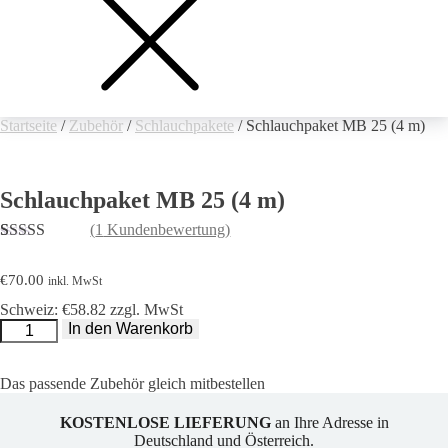
Startseite
/
Zubehör
/
Schlauchpakete
/ Schlauchpaket MB 25 (4 m)
Schlauchpaket MB 25 (4 m)
(
1
Kundenbewertung)
Bewertet mit
1
5.00
von 5,
€
70.00
inkl. MwSt
basierend auf
Kundenbewertung
Schweiz: €58.82 zzgl. MwSt
Schlauchpaket
In den Warenkorb
MB
25
(4
m)
Das passende Zubehör gleich mitbestellen
Menge
KOSTENLOSE LIEFERUNG
an Ihre Adresse in
Deutschland und Österreich.