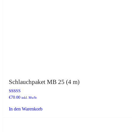
Schlauchpaket MB 25 (4 m)
Bewertet mit
€
70.00
inkl. MwSt
5.00
von 5
In den Warenkorb