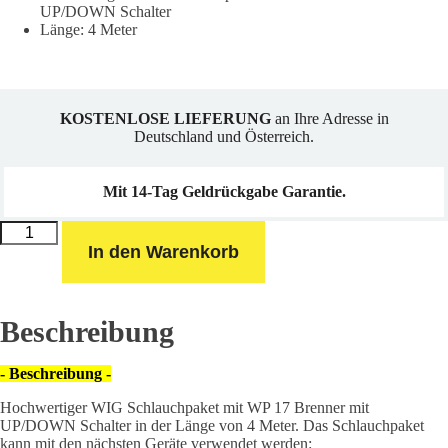
UP/DOWN Schalter
UP/DOWN
Schalter
Länge: 4 Meter
(4
m)
Menge
KOSTENLOSE LIEFERUNG
an Ihre Adresse in
Deutschland und Österreich.
Mit 14-Tag Geldrückgabe Garantie.
Schlauchpaket
WIG
In den Warenkorb
Brenner
WP
17
mit
UP/DOWN
Schalter
Beschreibung
(4
m)
Menge
- Beschreibung -
Hochwertiger WIG Schlauchpaket mit WP 17 Brenner mit
UP/DOWN Schalter in der Länge von 4 Meter. Das Schlauchpaket
kann mit den nächsten Geräte verwendet werden: