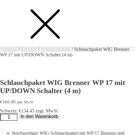
Startseite
/
Zubehör
/
Schlauchpakete
/ Schlauchpaket WIG Brenner
WP 17 mit UP/DOWN Schalter (4 m)
Schlauchpaket WIG Brenner WP 17 mit
UP/DOWN Schalter (4 m)
€
160.00
inkl. MwSt
Schweiz: €134.45 zzgl. MwSt
Schlauchpaket
In den Warenkorb
WIG
Brenner
WP
17
Hochwertiger WIG Schlauchpaket mit WP 17 Brenner und
mit