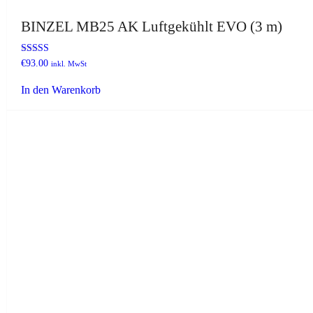
BINZEL MB25 AK Luftgekühlt EVO (3 m)
Bewertet mit
€
93.00
inkl. MwSt
5.00
von 5
In den Warenkorb