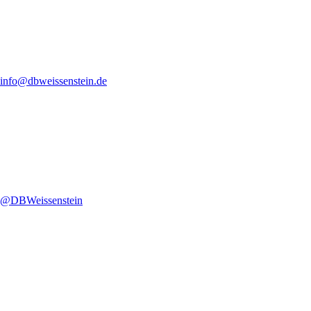
info@dbweissenstein.de
@DBWeissenstein