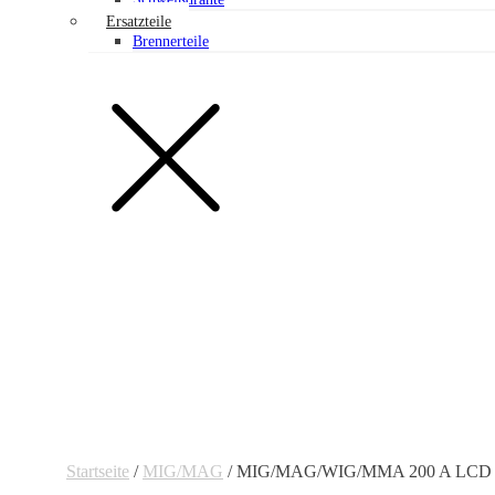
Ersatzteile
Brennerteile
Startseite
/
MIG/MAG
/ MIG/MAG/WIG/MMA 200 A LCD 4-R