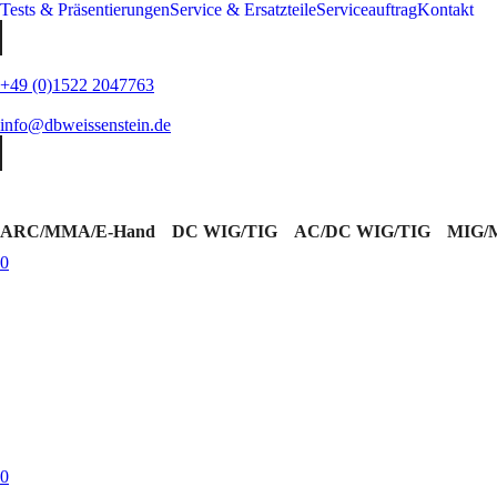
Tests & Präsentierungen
Service & Ersatzteile
Serviceauftrag
Kontakt
+49 (0)1522 2047763
info@dbweissenstein.de
ARC/MMA/E-Hand
DC WIG/TIG
AC/DC WIG/TIG
MIG/
0
0