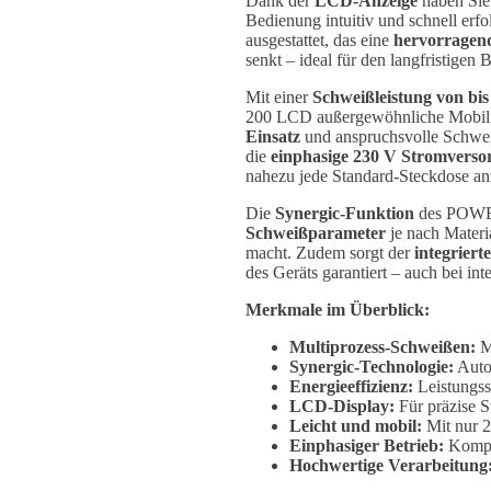
Dank der
LCD-Anzeige
haben Sie 
Bedienung intuitiv und schnell erfo
ausgestattet, das eine
hervorragend
senkt – ideal für den langfristigen
Mit einer
Schweißleistung von bis
200 LCD außergewöhnliche Mobilität
Einsatz
und anspruchsvolle Schweiß
die
einphasige 230 V Stromverso
nahezu jede Standard-Steckdose an
Die
Synergic-Funktion
des POWE
Schweißparameter
je nach Materi
macht. Zudem sorgt der
integriert
des Geräts garantiert – auch bei int
Merkmale im Überblick:
Multiprozess-Schweißen:
M
Synergic-Technologie:
Auto
Energieeffizienz:
Leistungss
LCD-Display:
Für präzise 
Leicht und mobil:
Mit nur 2
Einphasiger Betrieb:
Kompat
Hochwertige Verarbeitung