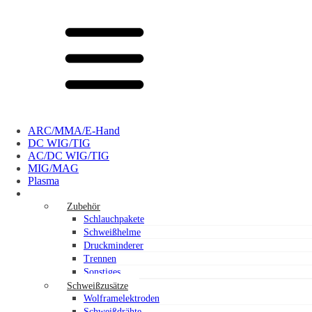
ARC/MMA/E-Hand
DC WIG/TIG
AC/DC WIG/TIG
MIG/MAG
Plasma
Ausrüstung und Zubehör
Zubehör
Schlauchpakete
Schweißhelme
Druckminderer
Trennen
Sonstiges
Schweißzusätze
Wolframelektroden
Schweißdrähte