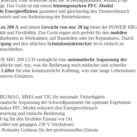
jederzeit volle Kontrolle über die Schweißparameter, wodurch die
lgt. Das Gerät ist mit einem
leistungsstarken PFC-Modul
e Energieeffizienz
garantiert und gleichzeitig den Stromverbrauch
 Betrieb und zur Reduzierung der Betriebskosten.
 zu 200 A
und einem
Gewicht von nur 20 kg
bietet der POWER MIG
 und Flexibilität. Das Gerät eignet sich perfekt für den
mobilen
arbeiten in Werkstätten, auf Baustellen oder bei Reparaturen. Durch
rgung
und den üblichen
Schutzkontaktstecker
ist es einfach an
zuschließen.
R MIG 200 LCD ermöglicht eine
automatische Anpassung der
aldicke und -typ, was die Bedienung noch einfacher und schneller
e Lüfter
für eine kontinuierliche Kühlung, was eine lange Lebensdauer
ensiven Einsätzen.
IG/MAG, MMA und TIG für maximale Vielseitigkeit
matische Anpassung der Schweißparameter für optimale Ergebnisse
tarkes PFC-Modul reduziert den Energieverbrauch
Steuerung und einfache Bedienung
0 kg für den flexiblen Einsatz vor Ort
ibel mit gängigen 230 V Steckdosen
:
Robustes Gehäuse für den professionellen Einsatz