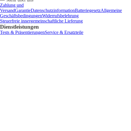
Zahlung und
Versand
Garantie
Datenschutzinformation
Batteriegesetz
Allgemeine
Geschäftsbedingungen
Widerrufsbelehrung
Steuerfreie innergemeinschaftliche Lieferung
Dienstleistungen
Tests & Präsentierungen
Service & Ersatzteile