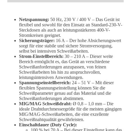
Netzspannung:
50 Hz, 230 V / 400 V – Das Gerät ist
flexibel und sowohl für den Einsatz an Standard-230-V-
Steckdosen als auch an leistungsstärkeren 400-V-
Stromkreisen geeignet.
Sicherungsträger:
16 A – Der hohe Absicherungswert
sorgt für eine stabile und sichere Stromversorgung,
selbst bei intensiven Schweißarbeiten.
Strom-Einstellbereich:
30 – 210 A – Dieser weite
Bereich ermöglicht es, das Gerät an verschiedene
Schweißanforderungen anzupassen, von feinen
Schweißarbeiten bis hin zu anspruchsvollen,
leistungsintensiven Anwendungen.
Spannungseinstellbereich:
24 – 51 V – Mit dieser
flexiblen Spannungseinstellung können Sie die
Schweißparameter genau auf das Material und die
Schweißanforderungen abstimmen.
MIG/MAG Schweißdraht:
Ø 0,8 – 1,0 mm – Die
ideale Drahtdurchmessergröße für die meisten gängigen
MIG/MAG-Schweißarbeiten, die eine exzellente
Schweißnahtqualität gewährleisten.
Einschaltdauer (Duty Cycle):
100 % bei 70 A – Bei dieser Einstellung kann das