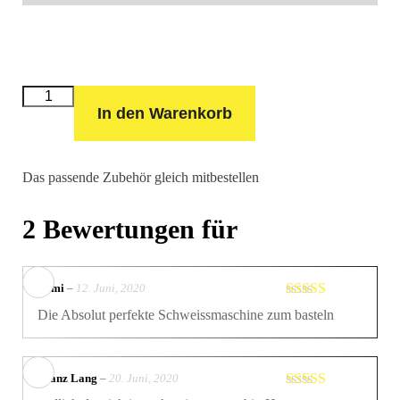
TRAFO
MIG/MAG
In den Warenkorb
210A
(230V
/
400V)
Menge
Das passende Zubehör gleich mitbestellen
2 Bewertungen für
Remi
–
12. Juni, 2020
Bewertet mit
Die Absolut perfekte Schweissmaschine zum basteln
5
von 5
Franz Lang
–
20. Juni, 2020
Bewertet mit