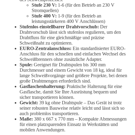
Stufe 230 V:
1-6 (für den Betrieb an 230 V
Stromquellen)
Stufe 400 V:
1-9 (für den Betrieb an
leistungsstärkeren 400 V Anschlüssen)
Stufenlos einstellbarer Drahtvorschub:
Der
Drahtvorschub lässt sich stufenlos regulieren, um den
Drahtfluss für eine gleichmäßige und präzise
Schweißnaht zu optimieren.
EURO-Zentralanschluss:
Ein standardisierter EURO-
Anschluss für den schnellen und einfachen Wechsel des
Schweißbrenners ohne zusätzliche Adapter.
Spule:
Geeignet für Drahtspulen bis 300 mm
Durchmesser und einem Gewicht von 18 kg, ideal für
lange Schweißvorgänge und größere Projekte, bei denen
große Drahtmengen erforderlich sind.
Gasflaschenhalterung:
Praktische Halterung für eine
Gasflasche, damit Sie Ihre Ausrüstung bequem und
sicher transportieren können.
Gewicht:
39 kg ohne Drahtspule – Das Gerät ist trotz
seiner robusten Bauweise relativ leicht und lässt sich so
auch problemlos transportieren.
Maße:
380 x 667 x 770 mm – Kompakte Abmessungen
für einen platzsparenden Einsatz in Werkstätten und
mobilen Anwendungen.