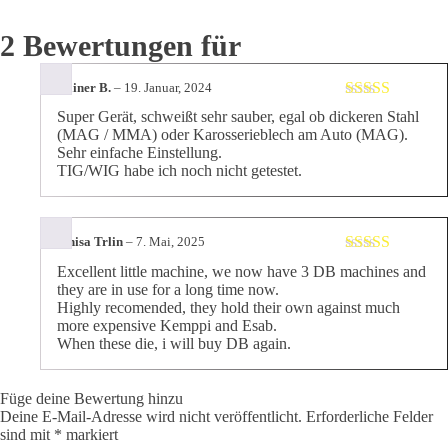
2 Bewertungen für
Rainer B.
–
19. Januar, 2024
Bewertet mit
Super Gerät, schweißt sehr sauber, egal ob dickeren Stahl
5
von 5
(MAG / MMA) oder Karosserieblech am Auto (MAG).
Sehr einfache Einstellung.
TIG/WIG habe ich noch nicht getestet.
Sinisa Trlin
–
7. Mai, 2025
Bewertet mit
Excellent little machine, we now have 3 DB machines and
5
von 5
they are in use for a long time now.
Highly recomended, they hold their own against much
more expensive Kemppi and Esab.
When these die, i will buy DB again.
Füge deine Bewertung hinzu
Deine E-Mail-Adresse wird nicht veröffentlicht.
Erforderliche Felder
sind mit
*
markiert