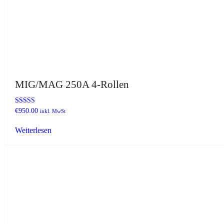
MIG/MAG 250A 4-Rollen
Bewertet
€
950.00
inkl. MwSt
mit
4.00
Weiterlesen
von 5