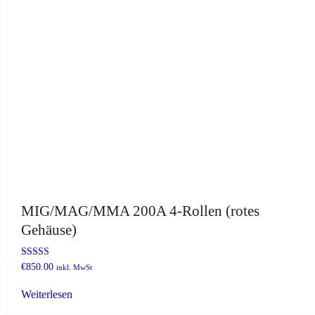
MIG/MAG/MMA 200A 4-Rollen (rotes
Gehäuse)
Bewertet
€
850.00
inkl. MwSt
mit
4.75
Weiterlesen
von 5