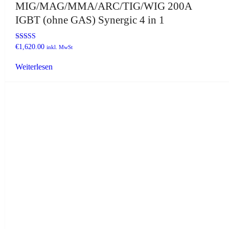
MIG/MAG/MMA/ARC/TIG/WIG 200A
IGBT (ohne GAS) Synergic 4 in 1
Bewertet mit
€
1,620.00
inkl. MwSt
5.00
von 5
Weiterlesen