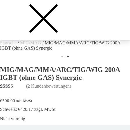
Startseite
/
MIG/MAG
/ MIG/MAG/MMA/ARC/TIG/WIG 200A
IGBT (ohne GAS) Synergic
MIG/MAG/MMA/ARC/TIG/WIG 200A
IGBT (ohne GAS) Synergic
(
2
Kundenbewertungen)
Bewertet mit
2
5.00
von 5,
€
500.00
inkl. MwSt
basierend auf
Kundenbewertungen
Schweiz: €420.17 zzgl. MwSt
Nicht vorrätig