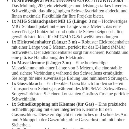
1x Schweißgerät MIG/MAG/MMA/ARC/TIG/WIG 200A
–
Das Multimig 200, ein vielseitiges und leistungsstarkes Inverter-
Schweißgerät, das alle gängigen Schweißverfahren abdeckt und
Ihnen maximale Flexibilität für Ihre Projekte bietet.
1x MIG Schlauchpaket MB 15 (Länge: 3 m)
– Hochwertiges
MIG-Schlauchpaket mit einer Länge von 3 Metern, das eine
zuverlässige Drahtzufuhr und optimale Schweißeigenschaften
gewährleistet. Ideal für MIG/MAG-Schweißanwendungen.
1x Elektrodenhalter (Länge: 3 m)
– Robuster Elektrodenhalter
mit einer Länge von 3 Metern, perfekt für das E-Hand (MMA)
Schweißen. Der Elektrodenhalter sorgt für sicheren Kontakt und
eine präzise Handhabung der Elektrode.
1x Masseklemme (Länge: 3 m)
– Eine hochwertige
Masseklemme mit einer Länge von 3 Metern, die eine stabile
und sichere Verbindung während des Schweißens ermöglicht.
Sie sorgt für eine zuverlässige Erdung und minimiert Störungen.
1x Gasschlauch
– Ein flexibler Gasschlauch für den sicheren
Transport von Schutzgas während des MIG/MAG-Schweißens.
So gewährleisten Sie einen konstanten Gasfluss für eine perfekte
Schweißnaht.
1x Schnellkupplung mit Klemme (für Gas)
– Eine praktische
Schnellkupplung mit einer integrierten Klemme für den
Gasanschluss. Diese ermöglicht ein einfaches und schnelles An-
und Abkoppeln der Gaszufuhr, ohne Gasverlust und mit hoher
Sicherheit.