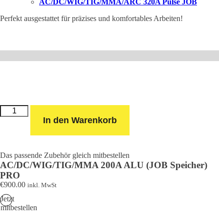
AC/DC/WIG/TIG/MMA/ARC 320A Pulse JOB
Perfekt ausgestattet für präzises und komfortables Arbeiten!
Fußpedal
(für
In den Warenkorb
DB
Weissenstein
WIG
Schweißgeräte)
Menge
Das passende Zubehör gleich mitbestellen
AC/DC/WIG/TIG/MMA 200A ALU (JOB Speicher)
PRO
€
900.00
inkl. MwSt
Jetzt
mitbestellen