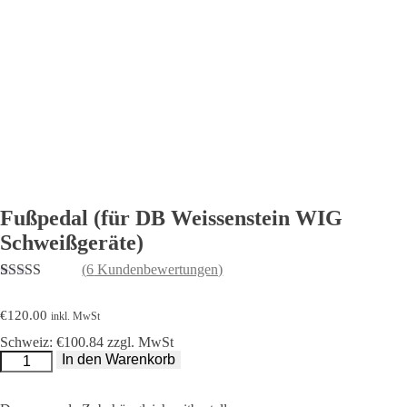
Fußpedal (für DB Weissenstein WIG
Schweißgeräte)
(
6
Kundenbewertungen)
Bewertet mit
6
4.83
von 5,
€
120.00
inkl. MwSt
basierend
auf
Schweiz: €100.84 zzgl. MwSt
Kundenbewertungen
Fußpedal
In den Warenkorb
(für
DB
Weissenstein
WIG