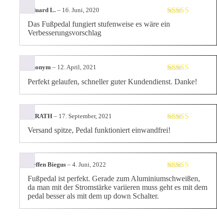
Eduard L.
–
16. Juni, 2020
Bewertet
Das Fußpedal fungiert stufenweise es wäre ein
mit
4
von
Verbesserungsvorschlag
5
Anonym
–
12. April, 2021
Bewertet mit
Perfekt gelaufen, schneller guter Kundendienst. Danke!
5
von 5
C. RATH
–
17. September, 2021
Bewertet mit
Versand spitze, Pedal funktioniert einwandfrei!
5
von 5
Steffen Biegus
–
4. Juni, 2022
Bewertet mit
Fußpedal ist perfekt. Gerade zum Aluminiumschweißen,
5
von 5
da man mit der Stromstärke variieren muss geht es mit dem
pedal besser als mit dem up down Schalter.