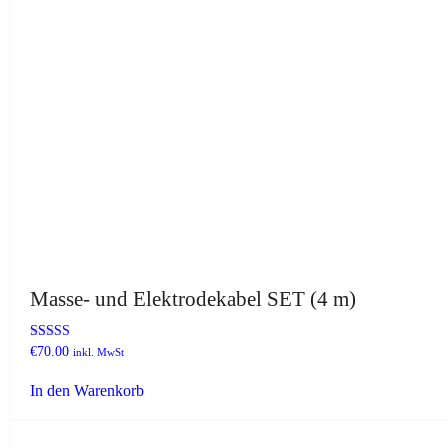
Masse- und Elektrodekabel SET (4 m)
Bewertet mit
€
70.00
inkl. MwSt
5.00
von 5
In den Warenkorb