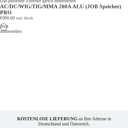
Das passende Zubehör gleich mitbestellen
Schweißgeräte)
AC/DC/WIG/TIG/MMA 200A ALU (JOB Speicher)
Menge
PRO
€
900.00
inkl. MwSt
Jetzt
mitbestellen
KOSTENLOSE LIEFERUNG
an Ihre Adresse in
Deutschland und Österreich.