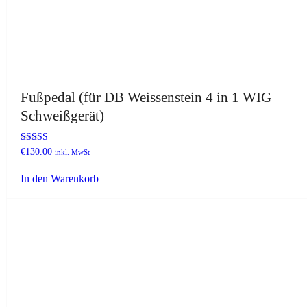
Fußpedal (für DB Weissenstein 4 in 1 WIG
Schweißgerät)
Bewertet mit
€
130.00
inkl. MwSt
5.00
von 5
In den Warenkorb