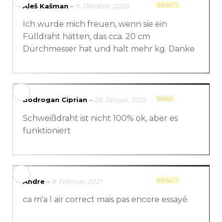
Aleš Kašman
–
9. Oktober, 2020
Bewertet mit
Ich wurde mich freuen, wenn sie ein
5
von 5
Fülldraht hätten, das cca. 20 cm
Durchmesser hat und halt mehr kg. Danke
Bodrogan Ciprian
–
28. Januar, 2021
Bewertet
Schweißdraht ist nicht 100% ok, aber es
mit
2
von
funktioniert
5
Andre
–
8. Februar, 2021
Bewertet mit
ca m'a l air correct mais pas encore essayé.
5
von 5