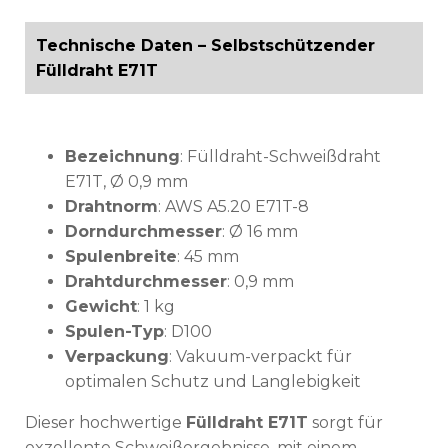
Technische Daten – Selbstschützender
Fülldraht E71T
Bezeichnung
: Fülldraht-Schweißdraht
E71T, Ø 0,9 mm
Drahtnorm
: AWS A5.20 E71T-8
Dorndurchmesser
: Ø 16 mm
Spulenbreite
: 45 mm
Drahtdurchmesser
: 0,9 mm
Gewicht
: 1 kg
Spulen-Typ
: D100
Verpackung
: Vakuum-verpackt für
optimalen Schutz und Langlebigkeit
Dieser hochwertige
Fülldraht E71T
sorgt für
exzellente Schweißergebnisse, mit einem