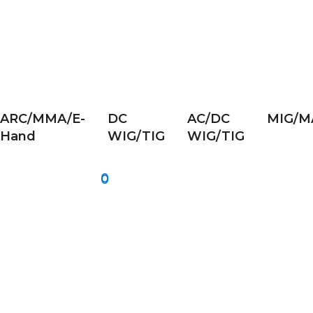
ARC/MMA/E-
DC
AC/DC
MIG/M
Hand
WIG/TIG
WIG/TIG
0
0