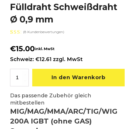
Fülldraht Schweißdraht
Ø 0,9 mm
(
8
Kundenbewertungen)
Bewertet
8
mit
€
15.00
inkl. MwSt
4.25
von
Schweiz: €12.61 zzgl. MwSt
5,
basierend
auf
Fülldraht
Kundenbewertungen
In den Warenkorb
Schweißdraht
Ø
0,9
mm
Das passende Zubehör gleich
Menge
mitbestellen
MIG/MAG/MMA/ARC/TIG/WIG
200A IGBT (ohne GAS)