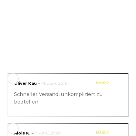
Oliver Kau
–
14. Juni, 2019
Bewertet mit
Schneller Versand, unkompliziert zu
5
von 5
bedtellen
Alois K.
–
7. April, 2020