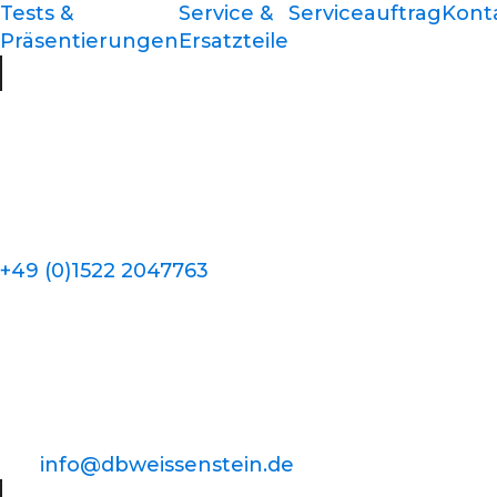
Tests &
Service &
Serviceauftrag
Kont
Präsentierungen
Ersatzteile
+49 (0)1522 2047763
info@dbweissenstein.de