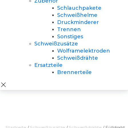
Zubehör
Schlauchpakete
Schweißhelme
Druckminderer
Trennen
Sonstiges
Schweißzusätze
Wolframelektroden
Schweißdrähte
Ersatzteile
Brennerteile
Startseite
/
Schweißzusätze
/
Schweißdrähte
/ Fülldraht