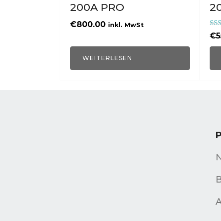
200A PRO
2
€
800.00
inkl. MwSt
Bew
€
5
5.0
von
WEITERLESEN
B
A