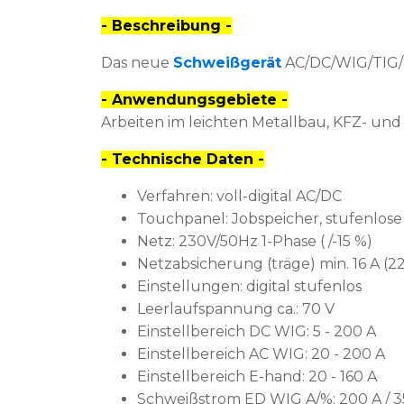
- Beschreibung -
Das neue
Schweißgerät
AC/DC/WIG/TIG/M
- Anwendungsgebiete -
Arbeiten im leichten Metallbau, KFZ- und
- Technische Daten -
Verfahren: voll-digital AC/DC
Touchpanel: Jobspeicher, stufenlose
Netz: 230V/50Hz 1-Phase ( /-15 %)
Netzabsicherung (träge) min. 16 A (22
Einstellungen: digital stufenlos
Leerlaufspannung ca.: 70 V
Einstellbereich DC WIG: 5 - 200 A
Einstellbereich AC WIG: 20 - 200 A
Einstellbereich E-hand: 20 - 160 A
Schweißstrom ED WIG A/%: 200 A / 3