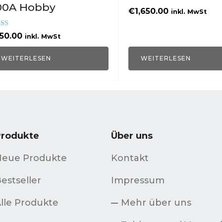
00A Hobby
€
1,650.00
inkl. MwSt
ertet mit
50.00
inkl. MwSt
0
 5
WEITERLESEN
WEITERLESEN
Produkte
Über uns
Neue Produkte
Kontakt
estseller
Impressum
lle Produkte
Mehr über uns