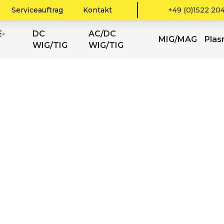
TIG/MMA 200A mit HF
Serviceauftrag
Kontakt
+49 (0)1522 20
-
DC
AC/DC
MIG/MAG
Pla
WIG/TIG
WIG/TIG