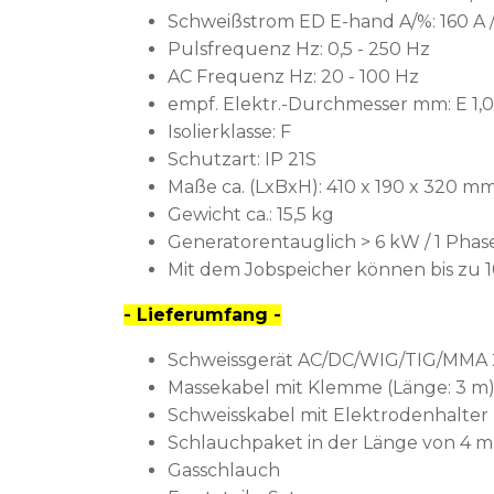
Schweißstrom ED E-hand A/%: 160 A /
Pulsfrequenz Hz: 0,5 - 250 Hz
AC Frequenz Hz: 20 - 100 Hz
empf. Elektr.-Durchmesser mm: E 1,0-
Isolierklasse: F
Schutzart: IP 21S
Maße ca. (LxBxH): 410 x 190 x 320 m
Gewicht ca.: 15,5 kg
Generatorentauglich > 6 kW / 1 Phas
Mit dem Jobspeicher können bis zu
- Lieferumfang -
Schweissgerät AC/DC/WIG/TIG/MMA 
Massekabel mit Klemme (Länge: 3 m
Schweisskabel mit Elektrodenhalter 
Schlauchpaket in der Länge von 4 
Gasschlauch