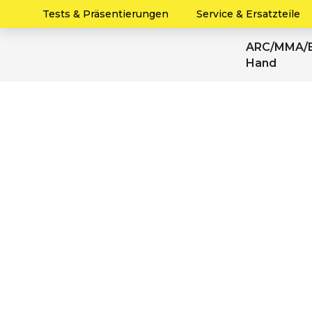
Startseite
/
AC/DC WIG/TIG
/ AC/DC/WIG/
Tests & Präsentierungen
Service & Ersatzteile
ARC/MMA/E
Hand