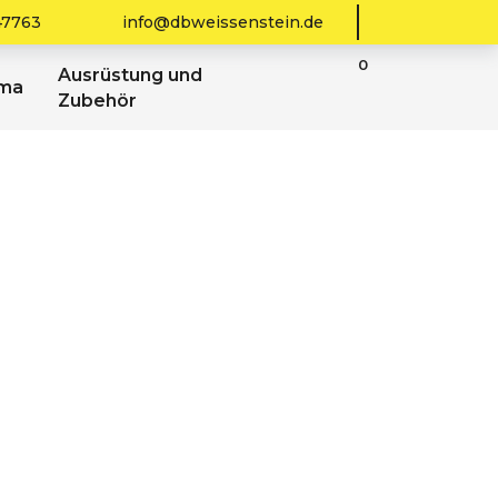
47763
info@dbweissenstein.de
0
Ausrüstung und
sma
Zubehör