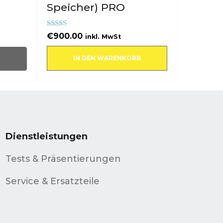
Speicher) PRO
Bewertet mit
€
900.00
inkl. MwSt
5.00
von 5
IN DEN WARENKORB
Dienstleistungen
Tests & Präsentierungen
Service & Ersatzteile