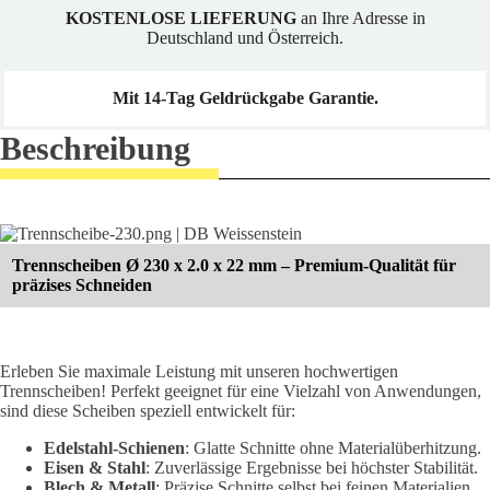
mm
KOSTENLOSE LIEFERUNG
an Ihre Adresse in
(25
Deutschland und Österreich.
Stück)
Menge
Mit 14-Tag Geldrückgabe Garantie.
Beschreibung
Trennscheiben Ø 230 x 2.0 x 22 mm – Premium-Qualität für
präzises Schneiden
Erleben Sie maximale Leistung mit unseren hochwertigen
Trennscheiben! Perfekt geeignet für eine Vielzahl von Anwendungen,
sind diese Scheiben speziell entwickelt für:
Edelstahl-Schienen
: Glatte Schnitte ohne Materialüberhitzung.
Eisen & Stahl
: Zuverlässige Ergebnisse bei höchster Stabilität.
Blech & Metall
: Präzise Schnitte selbst bei feinen Materialien.