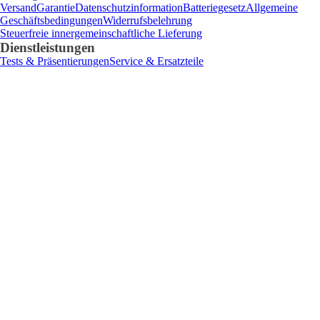
Versand
Garantie
Datenschutzinformation
Batteriegesetz
Allgemeine
Geschäftsbedingungen
Widerrufsbelehrung
Steuerfreie innergemeinschaftliche Lieferung
Dienstleistungen
Tests & Präsentierungen
Service & Ersatzteile