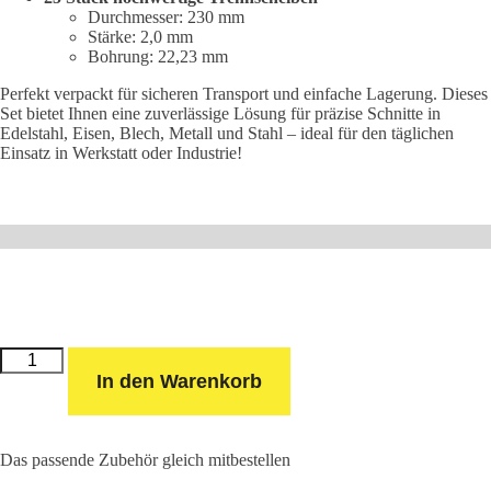
Durchmesser: 230 mm
Stärke: 2,0 mm
Bohrung: 22,23 mm
Perfekt verpackt für sicheren Transport und einfache Lagerung. Dieses
Set bietet Ihnen eine zuverlässige Lösung für präzise Schnitte in
Edelstahl, Eisen, Blech, Metall und Stahl – ideal für den täglichen
Einsatz in Werkstatt oder Industrie!
Trennscheibe
Ø
In den Warenkorb
230
x
2.0
x
22
mm
Das passende Zubehör gleich mitbestellen
(25
Stück)