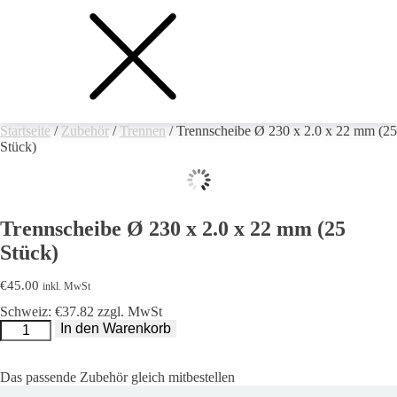
Startseite
/
Zubehör
/
Trennen
/ Trennscheibe Ø 230 x 2.0 x 22 mm (25
Stück)
Trennscheibe Ø 230 x 2.0 x 22 mm (25
Stück)
€
45.00
inkl. MwSt
Schweiz: €37.82 zzgl. MwSt
Trennscheibe
In den Warenkorb
Ø
230
x
2.0
Das passende Zubehör gleich mitbestellen
x
22