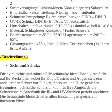
2
Stromversorgung: Lithium-Ionen-Akku (integriert) Solarzellen
Empfindlichkeitseinstellung: Niedrig – hoch, stufenlos
Schutzstufenregelung: Extern einstellbar von DIN9 – DIN13
UV/IR Schutz: DIN16 / Ein/Aus: Vollautomatisch
Umschaltzeit: hell -> dunkel 3/10.000 s / dunkel -> hell 0.1-0.8 s
Material: Schlagfester Kunststoff / Farbe: Schwarz
Betriebstemperatur: -5°C ~ 55°C / Lagertemperatur: -20°C ~
65°C
Gesamtgewicht: 455 g / Incl. 2 Stück Ersatzscheiben (1x Innen
& 1x Außen)
- Beschreibung -
Sicht und Schutz:
Die extraleichte und robuste Schweißmaske bietet Ihnen klare Sicht
auf Ihr Werkstück, wobei Ihr Kopf, Gesicht und Augen stets einen
andauernden Schutz vor Funken, Spritzern und Hitze genießen.
Besonders hoch ist die Schutzfunktion für Ihre Augen, da die
Schweisshelm Automatik die IR- und UV-Strahlen perfekt abschirmt.
Die Schutzstufe bleibt dabei in allen Einstellungen gleich, auf
höchstem Niveau.