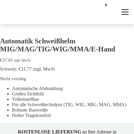
Startseite
/
Zubehör
/
Schweißhelme
/ Automatik Schweißhelm
0
MIG/MAG/TIG/WIG/MMA/E-Hand
Automatik Schweißhelm
MIG/MAG/TIG/WIG/MMA/E-Hand
€
37.81
inkl. MwSt
Schweiz: €31.77 zzgl. MwSt
Nicht vorrätig
Automatische Abdunklung
Großes Sichtfeld
Volleinstellbar
Für alle Schweißtechniken (TIG, WIG, MIG, MAG, MMA)
Robuste Bauweiße
Hoher Tragekomfort
KOSTENLOSE LIEFERUNG
an Ihre Adresse in