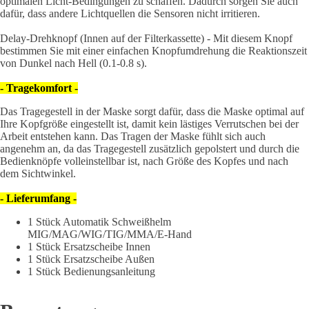
optimalen Licht-Bedingungen zu schaffen. Dadurch sorgen Sie auch
dafür, dass andere Lichtquellen die Sensoren nicht irritieren.
Delay-Drehknopf (Innen auf der Filterkassette) - Mit diesem Knopf
bestimmen Sie mit einer einfachen Knopfumdrehung die Reaktionszeit
von Dunkel nach Hell (0.1-0.8 s).
- Tragekomfort -
Das Tragegestell in der Maske sorgt dafür, dass die Maske optimal auf
Ihre Kopfgröße eingestellt ist, damit kein lästiges Verrutschen bei der
Arbeit entstehen kann. Das Tragen der Maske fühlt sich auch
angenehm an, da das Tragegestell zusätzlich gepolstert und durch die
Bedienknöpfe volleinstellbar ist, nach Größe des Kopfes und nach
dem Sichtwinkel.
- Lieferumfang -
1 Stück Automatik Schweißhelm
MIG/MAG/WIG/TIG/MMA/E-Hand
1 Stück Ersatzscheibe Innen
1 Stück Ersatzscheibe Außen
1 Stück Bedienungsanleitung