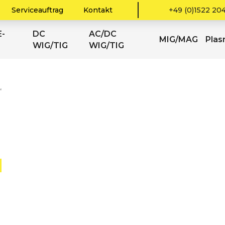
Serviceauftrag
Kontakt
+49 (0)1522 20
-
DC
AC/DC
MIG/MAG
Pla
WIG/TIG
WIG/TIG
“