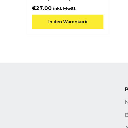
€
27.00
inkl. MwSt
In den Warenkorb
B
A