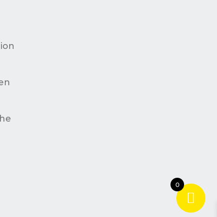
d
ion
en
che
0