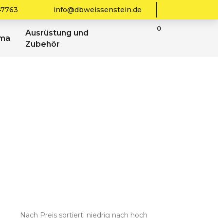
47763
info@dbweissenstein.de
0
Ausrüstung und
sma
Zubehör