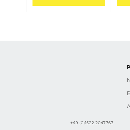
B
A
+49 (0)1522 2047763