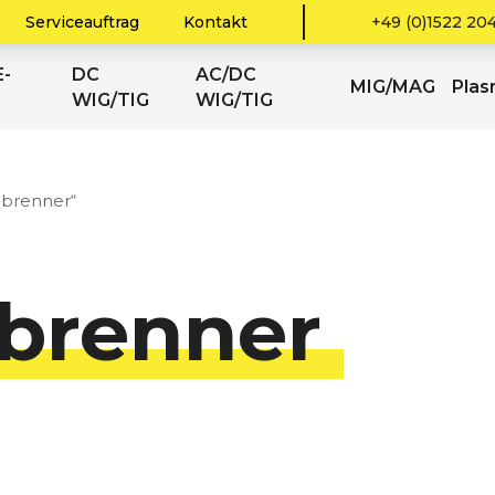
Serviceauftrag
Kontakt
+49 (0)1522 20
-
DC
AC/DC
MIG/MAG
Pla
WIG/TIG
WIG/TIG
ßbrenner“
brenner