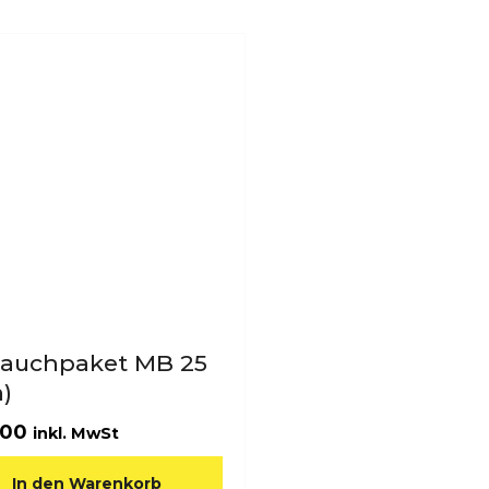
lauchpaket MB 25
)
.00
inkl. MwSt
In den Warenkorb