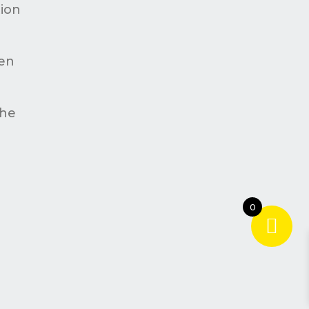
ion
en
che
0