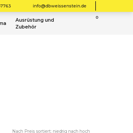
47763
info@dbweissenstein.de
0
Ausrüstung und
sma
Zubehör