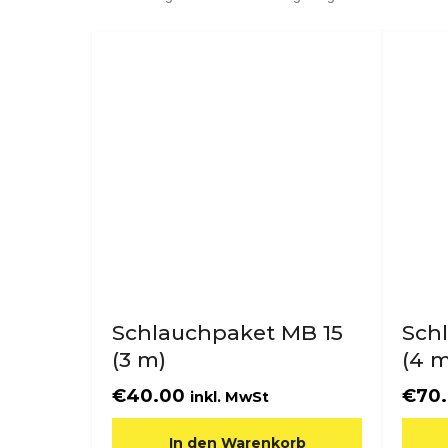
Preis
sortiert:
aufsteigend
Schlauchpaket MB 15
Sch
(3 m)
(4 m
€
40.00
€
70
inkl. MwSt
In den Warenkorb