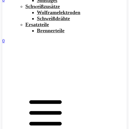
Sonstiges
Schweißzusätze
Wolframelektroden
Schweißdrähte
Ersatzteile
Brennerteile
0