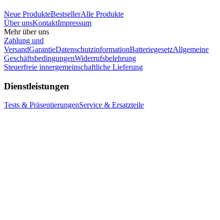
Neue Produkte
Bestseller
Alle Produkte
Über uns
Kontakt
Impressum
Mehr über uns
Zahlung und
Versand
Garantie
Datenschutzinformation
Batteriegesetz
Allgemeine
Geschäftsbedingungen
Widerrufsbelehrung
Steuerfreie innergemeinschaftliche Lieferung
Dienstleistungen
Tests & Präsentierungen
Service & Ersatzteile