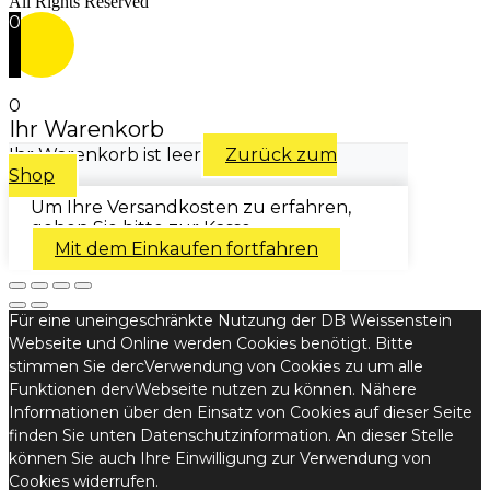
All Rights Reserved
0
0
Ihr Warenkorb
Ihr Warenkorb ist leer
Zurück zum
Shop
Um Ihre Versandkosten zu erfahren,
gehen Sie bitte zur Kasse.
Mit dem Einkaufen fortfahren
Für eine uneingeschränkte Nutzung der DB Weissenstein
Webseite und Online werden Cookies benötigt. Bitte
stimmen Sie dercVerwendung von Cookies zu um alle
Funktionen dervWebseite nutzen zu können. Nähere
Informationen über den Einsatz von Cookies auf dieser Seite
finden Sie unten Datenschutzinformation. An dieser Stelle
können Sie auch Ihre Einwilligung zur Verwendung von
Cookies widerrufen.