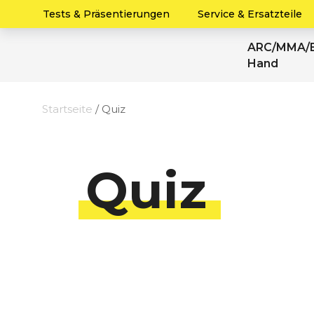
Tests & Präsentierungen
Service & Ersatzteile
ARC/MMA/E
Hand
Startseite
/ Quiz
Quiz