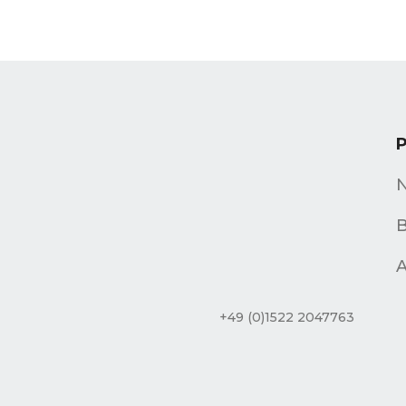
B
A
+49 (0)1522 2047763