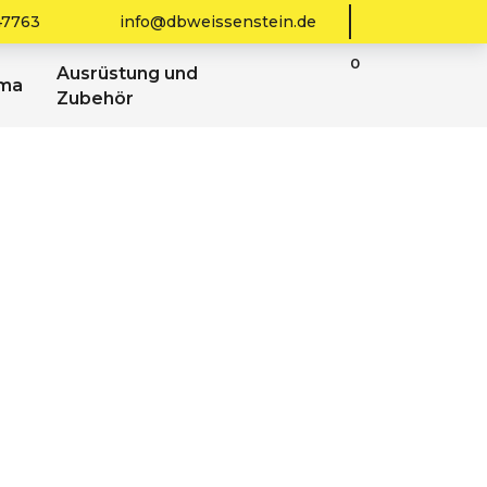
47763
info@dbweissenstein.de
0
Ausrüstung und
sma
Zubehör