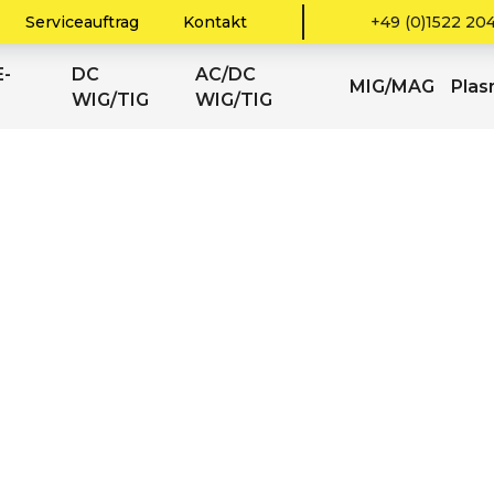
Serviceauftrag
Kontakt
+49 (0)1522 20
-
DC
AC/DC
MIG/MAG
Pla
WIG/TIG
WIG/TIG