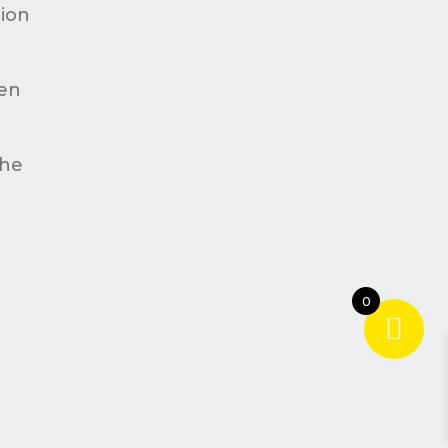
ion
en
che
0