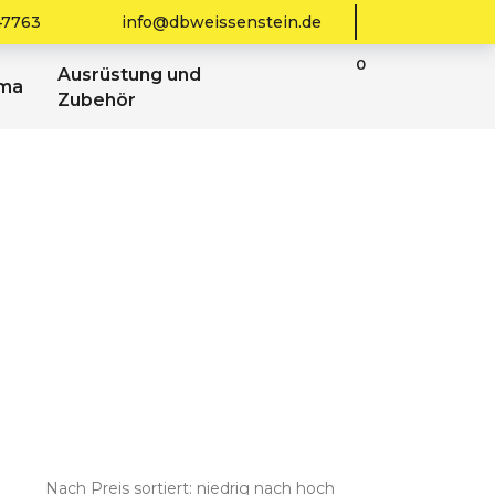
47763
info@dbweissenstein.de
0
Ausrüstung und
sma
Zubehör