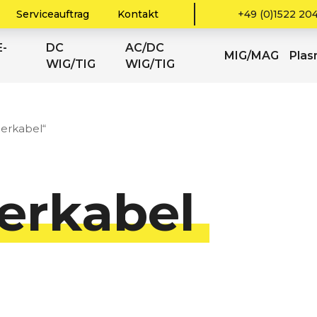
Serviceauftrag
Kontakt
+49 (0)1522 20
-
DC
AC/DC
MIG/MAG
Pla
WIG/TIG
WIG/TIG
ßerkabel“
erkabel