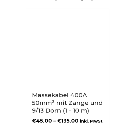
Dieses
Produkt
weist
mehrere
Varianten
auf.
Die
Optionen
können
auf
der
Massekabel 400A
Produktseite
50mm² mit Zange und
gewählt
9/13 Dorn (1 - 10 m)
werden
€
45.00
–
€
135.00
inkl. MwSt