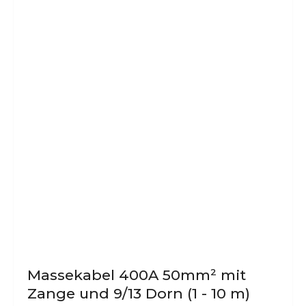
Dieses
Produkt
weist
mehrere
Varianten
auf.
Die
Optionen
können
auf
der
Produktseite
gewählt
werden
Massekabel 400A 50mm² mit
Zange und 9/13 Dorn (1 - 10 m)