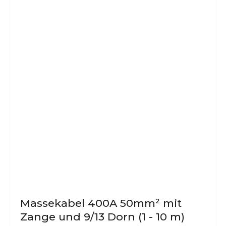
Dieses
Produkt
weist
mehrere
Varianten
auf.
Die
Optionen
können
auf
der
Produktseite
gewählt
werden
Massekabel 400A 50mm² mit
Zange und 9/13 Dorn (1 - 10 m)