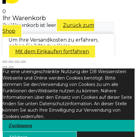
0
Ihr Warenkorb
Ihr Warenkorb ist leer
Zurück zum
Shop
Um Ihre Versandkosten zu erfahren,
gehen Sie bitte zur Kasse.
Mit dem Einkaufen fortfahren
Für eine uneingeschränkte Nutzung der DB Weissenstein
Webseite und Online werden Cookies benötigt. Bitte
stimmen Sie dercVerwendung von Cookies zu um alle
Funktionen dervWebseite nutzen zu können. Nähere
Informationen über den Einsatz von Cookies auf dieser Seite
finden Sie unten Datenschutzinformation. An dieser Stelle
können Sie auch Ihre Einwilligung zur Verwendung von
Cookies widerrufen.
Zustimmen