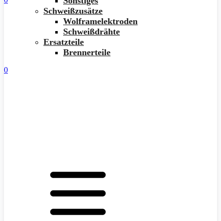
Sonstiges
Schweißzusätze
Wolframelektroden
Schweißdrähte
Ersatzteile
Brennerteile
0