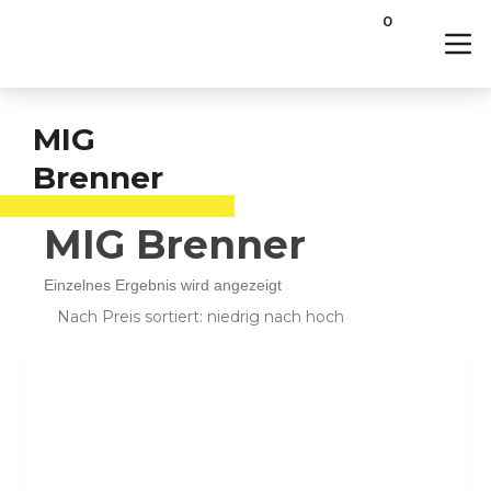
Startseite
/ Produkte verschlagwortet mit „MIG
0
Brenner“
MIG
Brenner
MIG Brenner
Einzelnes Ergebnis wird angezeigt