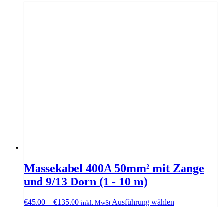
Massekabel 400A 50mm² mit Zange
und 9/13 Dorn (1 - 10 m)
Dieses
€
45.00
–
€
135.00
Ausführung wählen
inkl. MwSt
Produkt
weist