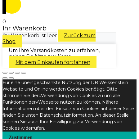
0
Ihr Warenkorb
Ihr Warenkorb ist leer
Zurück zum
Shop
Um Ihre Versandkosten zu erfahren,
gehen Sie bitte zur Kasse.
Mit dem Einkaufen fortfahren
Für eine uneingeschränkte Nutzung der DB Weissenstein
Webseite und Online werden Cookies benötigt. Bitte
stimmen Sie dercVerwendung von Cookies zu um alle
Funktionen dervWebseite nutzen zu können. Nähere
Informationen über den Einsatz von Cookies auf dieser Seite
finden Sie unten Datenschutzinformation. An dieser Stelle
können Sie auch Ihre Einwilligung zur Verwendung von
Cookies widerrufen.
Zustimmen