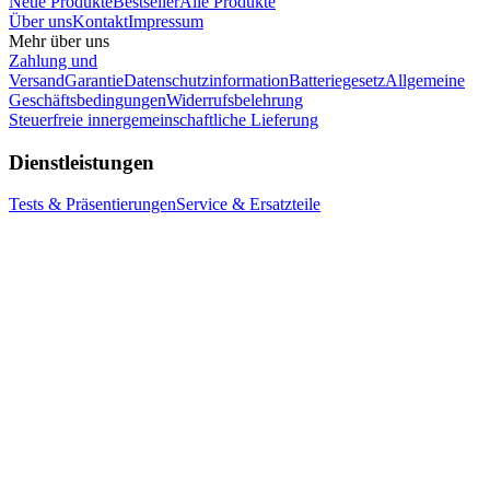
Neue Produkte
Bestseller
Alle Produkte
Über uns
Kontakt
Impressum
Mehr über uns
Zahlung und
Versand
Garantie
Datenschutzinformation
Batteriegesetz
Allgemeine
Geschäftsbedingungen
Widerrufsbelehrung
Steuerfreie innergemeinschaftliche Lieferung
Dienstleistungen
Tests & Präsentierungen
Service & Ersatzteile