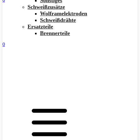
Sonstiges
Schweißzusätze
Wolframelektroden
Schweißdrähte
Ersatzteile
Brennerteile
0