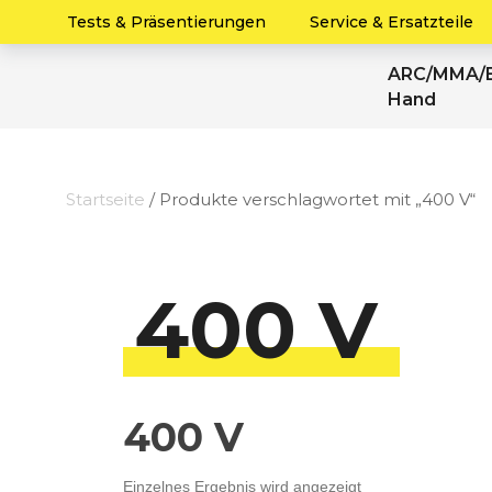
Tests & Präsentierungen
Service & Ersatzteile
ARC/MMA/E
Hand
Startseite
/ Produkte verschlagwortet mit „400 V“
400 V
400 V
Einzelnes Ergebnis wird angezeigt