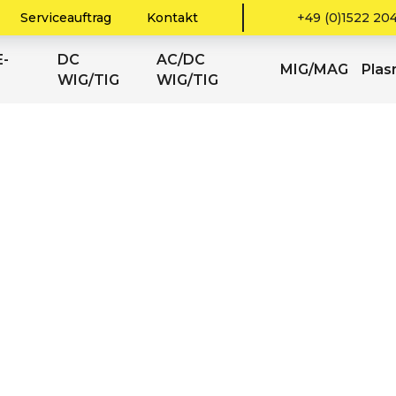
Serviceauftrag
Kontakt
+49 (0)1522 20
-
DC
AC/DC
MIG/MAG
Pla
WIG/TIG
WIG/TIG