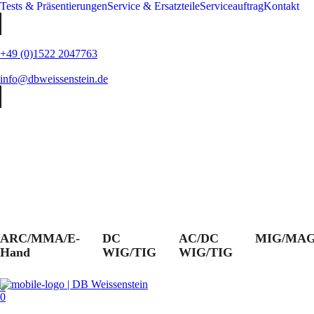
Tests & Präsentierungen
Service & Ersatzteile
Serviceauftrag
Kontakt
+49 (0)1522 2047763
info@dbweissenstein.de
ARC/MMA/E-
DC
AC/DC
MIG/MA
Hand
WIG/TIG
WIG/TIG
0
0