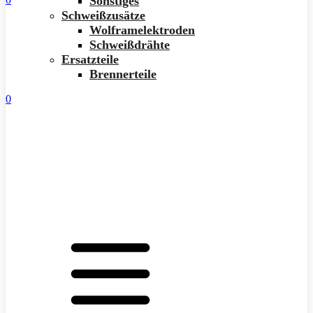
Sonstiges
Schweißzusätze
Wolframelektroden
Schweißdrähte
Ersatzteile
Brennerteile
0