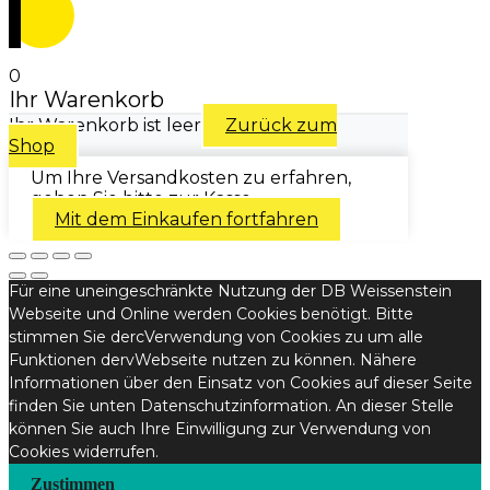
0
Ihr Warenkorb
Ihr Warenkorb ist leer
Zurück zum
Shop
Um Ihre Versandkosten zu erfahren,
gehen Sie bitte zur Kasse.
Mit dem Einkaufen fortfahren
Für eine uneingeschränkte Nutzung der DB Weissenstein
Webseite und Online werden Cookies benötigt. Bitte
stimmen Sie dercVerwendung von Cookies zu um alle
Funktionen dervWebseite nutzen zu können. Nähere
Informationen über den Einsatz von Cookies auf dieser Seite
finden Sie unten Datenschutzinformation. An dieser Stelle
können Sie auch Ihre Einwilligung zur Verwendung von
Cookies widerrufen.
Zustimmen