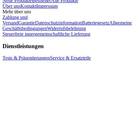
Neue Produkte
Bestseller
Alle Produkte
Über uns
Kontakt
Impressum
Mehr über uns
Zahlung und
Versand
Garantie
Datenschutzinformation
Batteriegesetz
Allgemeine
Geschäftsbedingungen
Widerrufsbelehrung
Steuerfreie innergemeinschaftliche Lieferung
Dienstleistungen
Tests & Präsentierungen
Service & Ersatzteile