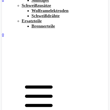
Sonstiges
Schweißzusätze
Wolframelektroden
Schweißdrähte
Ersatzteile
Brennerteile
0