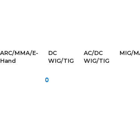
ARC/MMA/E-
DC
AC/DC
MIG/M
Hand
WIG/TIG
WIG/TIG
0
0