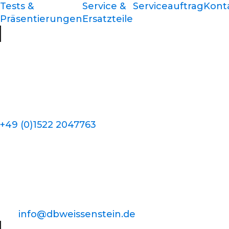
Tests &
Service &
Serviceauftrag
Kont
Präsentierungen
Ersatzteile
+49 (0)1522 2047763
info@dbweissenstein.de