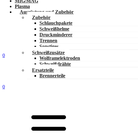
MIG/MAG
Plasma
Ausrüstung und Zubehör
Zubehör
Schlauchpakete
Schweißhelme
Druckminderer
Trennen
Sonstiges
Schweißzusätze
0
Wolframelektroden
Schweißdrähte
Ersatzteile
Brennerteile
0