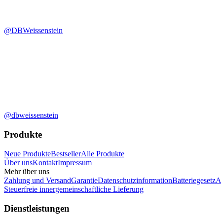
@DBWeissenstein
@dbweissenstein
Produkte
Neue Produkte
Bestseller
Alle Produkte
Über uns
Kontakt
Impressum
Mehr über uns
Zahlung und Versand
Garantie
Datenschutzinformation
Batteriegesetz
A
Steuerfreie innergemeinschaftliche Lieferung
Dienstleistungen