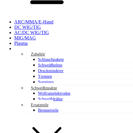
ARC/MMA/E-Hand
DC WIG/TIG
AC/DC WIG/TIG
MIG/MAG
Plasma
Ausrüstung und Zubehör
Zubehör
Schlauchpakete
Schweißhelme
Druckminderer
Trennen
Sonstiges
Schweißzusätze
Wolframelektroden
Schweißdrähte
Ersatzteile
Brennerteile